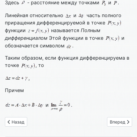
Здесь
- расстояние между точками
и
.
Линейная относительно
и
часть полного
приращения дифференцируемой в точке
функции
называется
Полным
дифференциалом
Этой функции в точке
и
обозначается символом
.
Таким образом, если функция дифференцируема в
точке
, то
,
Причем
и
.
Предыдущий: 2.1. Частные и полное приращение. Частные 
Следующий: 
Назад
Вперед