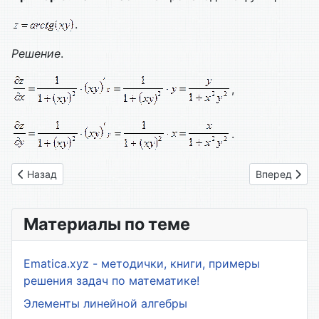
.
Решение
.
,
.
Предыдущий: 1.2. Предел функции двух переменных. Непр
Следующий: 
Назад
Вперед
Материалы по теме
Ematica.xyz - методички, книги, примеры
решения задач по математике!
Элементы линейной алгебры