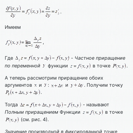
.
Имеем
,
Где
-
Частное приращение
по переменной
функции
в точке
.
А теперь рассмотрим приращение обоих
аргументов
и
:
и
. Получим точку
.
Тогда
- называют
Полным приращением
Функции
в точке
(см. рис. 4).
Значение производной в фиксированной точке