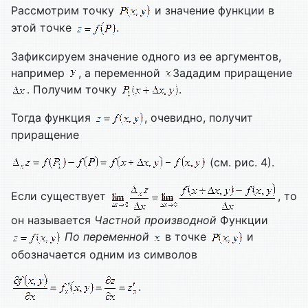
Рассмотрим точку
и значение функции в
этой точке
.
Зафиксируем значение одного из ее аргументов,
например
, а переменной
Зададим приращение
. Получим точку
.
Тогда функция
, очевидно, получит
приращение
(см. рис. 4).
Если существует
, то
он называется
Частной производной
Функции
По переменной
в точке
и
обозначается одним из символов
.