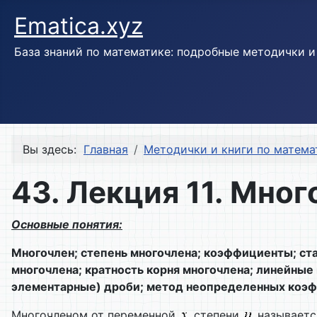
Ematica.xyz
База знаний по математике: подробные методички 
Вы здесь:
Главная
Методички и книги по матема
43. Лекция 11. Мно
Основные понятия:
Многочлен; степень многочлена; коэффициенты; ст
многочлена; кратность корня многочлена; линейные
элементарные) дроби; метод неопределенных коэ
Многочленом от переменной
степени
называетс