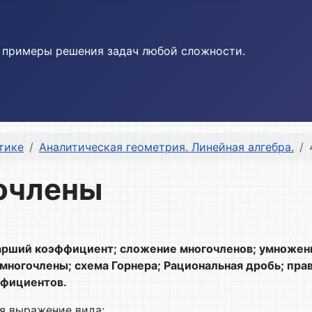
и примеры решения задач любой сложности.
тике
Аналитическая геометрия. Линейная алгебра.
гочлены
арший коэффициент; сложение многочленов; умножение
 многочлены; схема Горнера;
Рациональная дробь; пра
ффициентов.
я выражение вида: