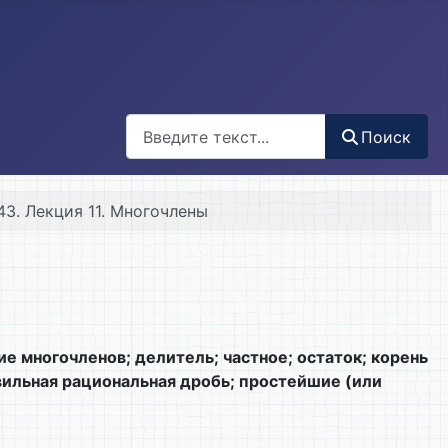
Поиск
Поиск
43. Лекция 11. Многочлены
 многочленов; делитель; частное; остаток; корень
вильная рациональная дробь; простейшие (или