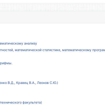
атематическому анализу
ятностей, математической статистике, математическому прогр
арифмы.
ко В.Д., Кравец В.А., Леонов С.Ю.)
технического факультета)