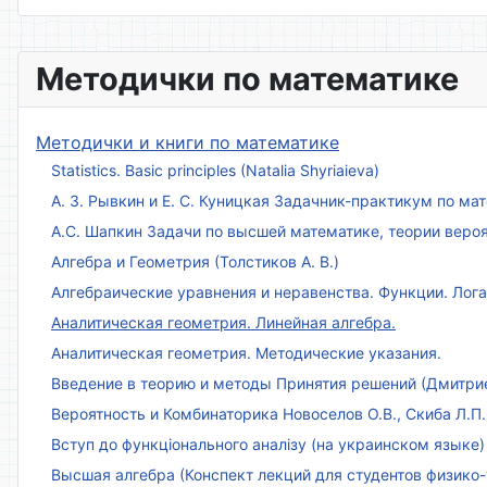
Методички по математике
Методички и книги по математике
Statistics. Basic principles (Natalia Shyriaieva)
А. З. Рывкин и Е. С. Куницкая Задачник-практикум по м
А.С. Шапкин Задачи по высшей математике, теории веро
Алгебра и Геометрия (Толстиков А. В.)
Алгебраические уравнения и неравенства. Функции. Лог
Аналитическая геометрия. Линейная алгебра.
Аналитическая геометрия. Методические указания.
Введение в теорию и методы Принятия решений (Дмитриен
Вероятность и Комбинаторика Новоселов О.В., Скиба Л.П.
Вступ до функціонального аналізу (на украинском языке)
Высшая алгебра (Конспект лекций для студентов физико-