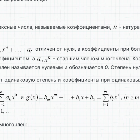
ексные числа, называемые коэффициентами,
‑ натура
отличен от нуля, а коэффициенты при бо
ффициентом, а
– старшим членом многочлена. К
член называется нулевым и обозначается
0
. Степень ну
т одинаковую степень и коэффициенты при одинаковых
и
,
многочлен: