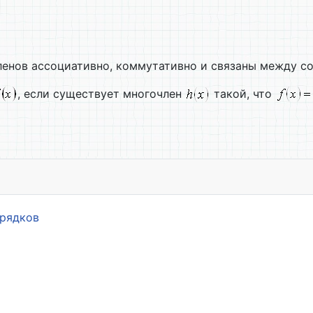
ленов ассоциативно, коммутативно и связаны между с
, если существует многочлен
такой, что
тора матриц
орядков