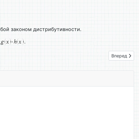
обой законом дистрибутивности.
.
Следующий: 
Вперед