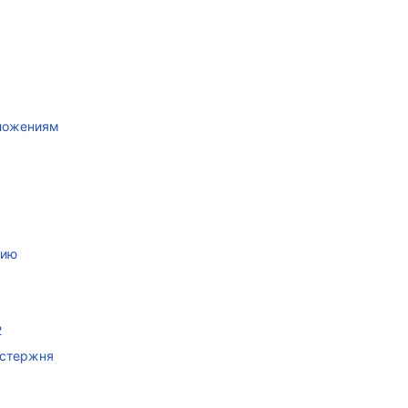
иложениям
нию
2
 стержня