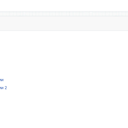
ии
ии 2