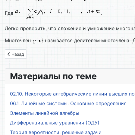
Где
.
Легко проверить, что сложение и умножение многоч
Многочлен
называется делителем многочлена
Предыдущий: 42. Собственные значения и собственные век
Назад
Материалы по теме
02.10. Некоторые алгебраические линии высших п
06.1. Линейные системы. Основные определения
Элементы линейной алгебры
Дифференциальные уравнения (ОДУ)
Теория вероятности, решеные задачи