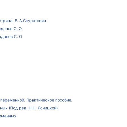
стрица, Е. А.Скуратович
данов С. О.
рданов С. О
переменной. Практическое пособие.
ых (Под ред. Н.Н. Ясницкой)
ременных