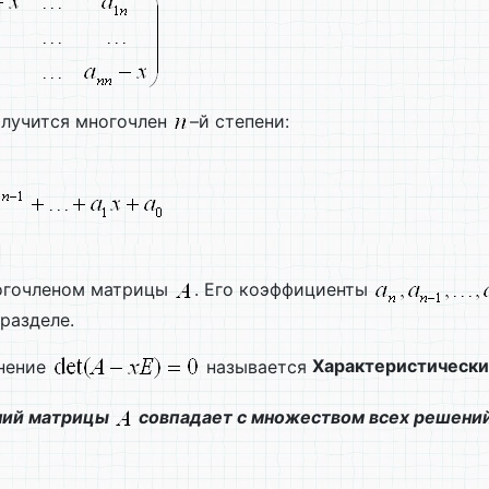
получится многочлен
–й степени:
ногочленом матрицы
. Его коэффициенты
разделе.
внение
называется
Характеристическ
ений матрицы
совпадает с множеством всех решений