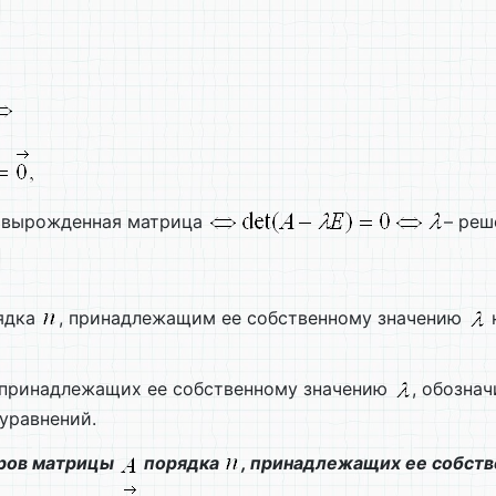
 вырожденная матрица
– реш
ядка
, принадлежащим ее собственному значению
 принадлежащих ее собственному значению
, обозна
уравнений.
оров матрицы
порядка
, принадлежащих ее собст