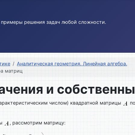
и примеры решения задач любой сложности.
тике
Аналитическая геометрия. Линейная алгебра.
ра матриц
ачения и собственны
арактеристическим числом) квадратной матрицы
по
цы
, рассмотрим матрицу: