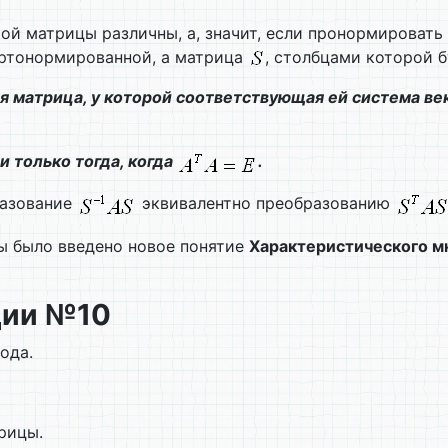
ой матрицы различны, а, значит, если пронормировать
ртонормированной, а матрица
, столбцами которой б
я матрица, у которой соответствующая ей система в
и только тогда, когда
.
разование
эквивалентно преобразованию
ы было введено новое понятие
Характеристического м
ции №10
ода.
рицы.