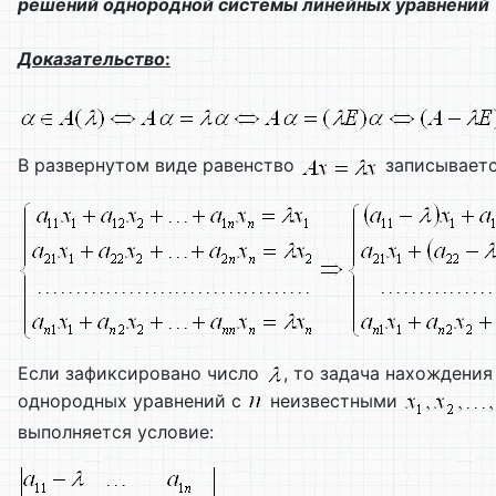
решений однородной системы линейных уравнений
Доказательство
:
В развернутом виде равенство
записываетс
Если зафиксировано число
, то задача нахождени
однородных уравнений с
неизвестными
выполняется условие: