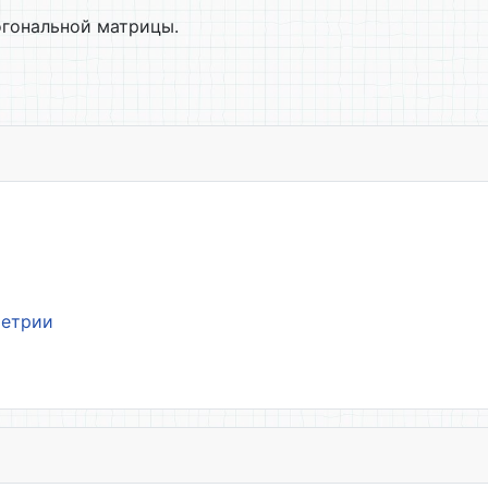
огональной матрицы.
метрии