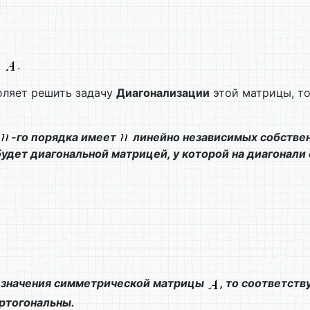
ы
.
ляет решить задачу
Диагонализации
этой матрицы, то
-го порядка имеет
линейно независимых собственн
удет диагональной матрицей, у которой на диагонали
х значения симметрической матрицы
, то соответст
 ортогональны.