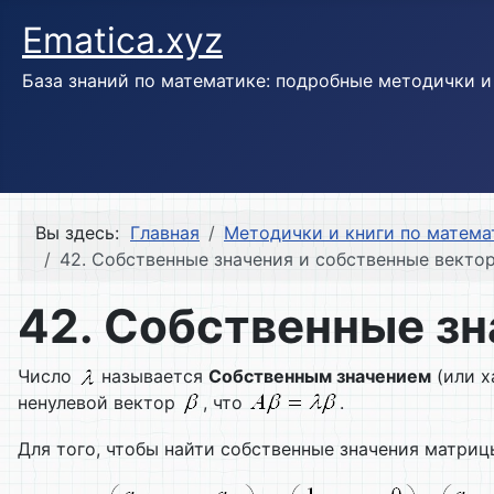
Ematica.xyz
База знаний по математике: подробные методички 
Вы здесь:
Главная
Методички и книги по матема
42. Собственные значения и собственные векто
42. Собственные зн
Число
называется
Собственным значением
(или х
ненулевой вектор
, что
.
Для того, чтобы найти собственные значения матри