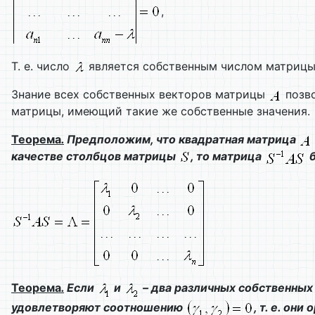
,
Т. е. число
является собственным числом матриц
Знание всех собственных векторов матрицы
позво
матрицы, имеющий такие же собственные значения.
Теорема
.
Предположим, что квадратная матрица
качестве столбцов матрицы
, то матрица
б
Теорема
.
Если
и
– два различных собственны
удовлетворяют соотношению
, т. е. они