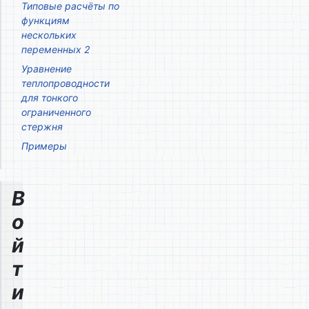
Типовые расчёты по
функциям
нескольких
переменных 2
Уравнение
теплопроводности
для тонкого
ограниченного
стержня
Примеры
В
о
й
т
и