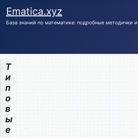
Ematica.xyz
База знаний по математике: подробные методички 
Т
и
п
о
в
ы
е