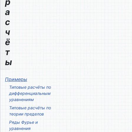
р
а
с
ч
ё
т
ы
Примеры
Типовые расчёты по
дифференциальным
уравнениям
Типовые расчёты по
теории пределов
Ряды Фурье и
уравнения