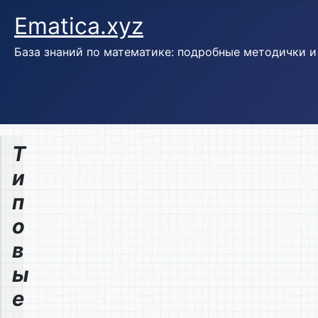
Ematica.xyz
База знаний по математике: подробные методички 
Т
и
п
о
в
ы
е