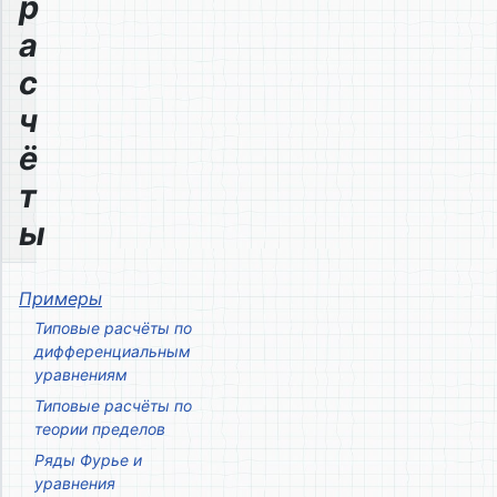
р
а
с
ч
ё
т
ы
Примеры
Типовые расчёты по
дифференциальным
уравнениям
Типовые расчёты по
теории пределов
Ряды Фурье и
уравнения