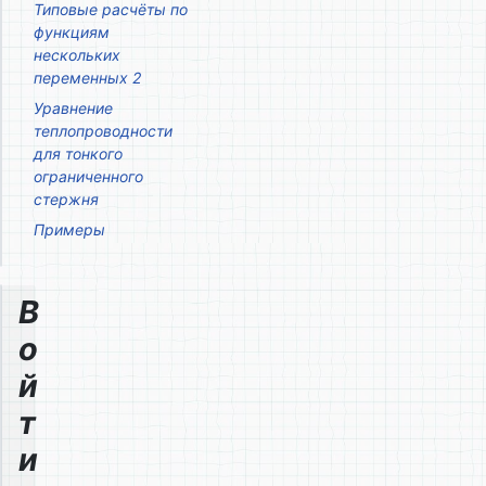
Типовые расчёты по
функциям
нескольких
переменных 2
Уравнение
теплопроводности
для тонкого
ограниченного
стержня
Примеры
В
о
й
т
и