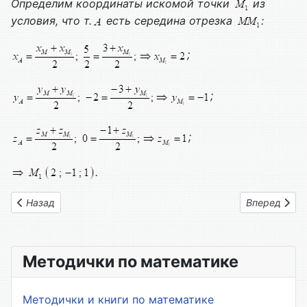
Определим координаты искомой точки
из
условия, что т.
есть середина отрезка
:
;
;
;
.
Предыдущий: Вариант № 22
Следующий: 
Назад
Вперед
Методички по математике
Методички и книги по математике