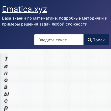
Ematica.xyz
База знаний по математике: подробные методички и
примеры решения задач любой сложности.
Поиск
Поиск
Т
и
п
о
в
ы
е
р