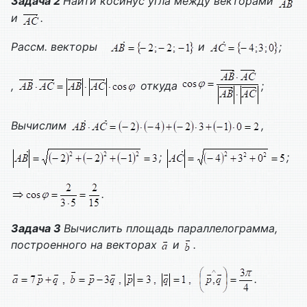
Задача 2
Найти косинус угла между векторами
и
.
Рассм. векторы
и
;
,
откуда
;
Вычислим
,
;
;
.
Задача 3
Вычислить площадь параллелограмма,
построенного на векторах
и
.
.