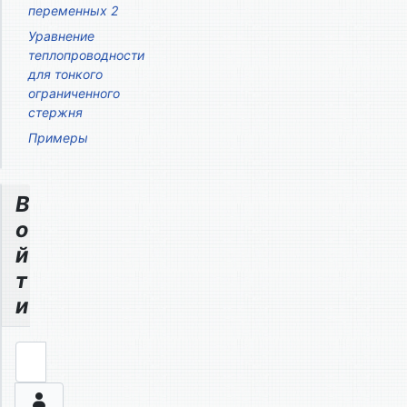
переменных 2
Уравнение
теплопроводности
для тонкого
ограниченного
стержня
Примеры
В
о
й
т
и
Логин