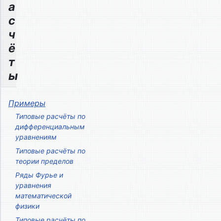
а
с
ч
ё
т
ы
Примеры
Типовые расчёты по
дифференциальным
уравнениям
Типовые расчёты по
теории пределов
Ряды Фурье и
уравнения
математической
физики
Типовые расчёты по