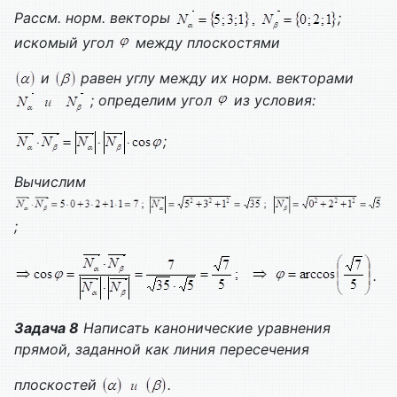
Рассм. норм. векторы
;
искомый угол
между плоскостями
и
равен углу между их норм. векторами
; определим угол
из условия:
;
Вычислим
;
.
Задача 8
Написать канонические уравнения
прямой, заданной как линия пересечения
плоскостей
.