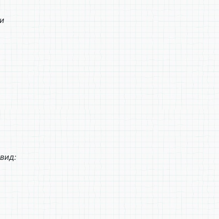
ми
вид: