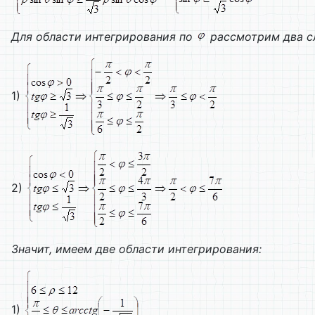
Для области интегрирования по
рассмотрим два с
1)
2)
Значит, имеем две области интегрирования:
1)