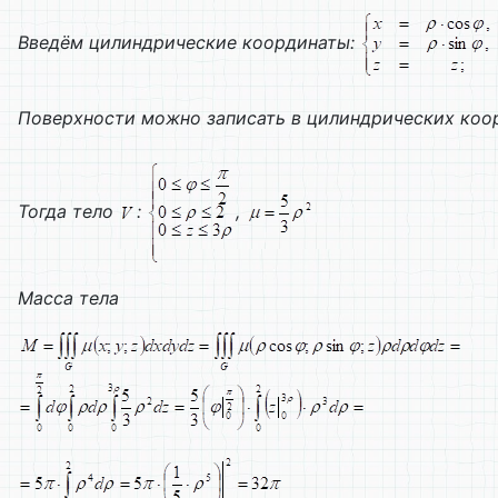
Введём цилиндрические координаты:
Поверхности можно записать в цилиндрических коо
Тогда тело
:
,
Масса тела