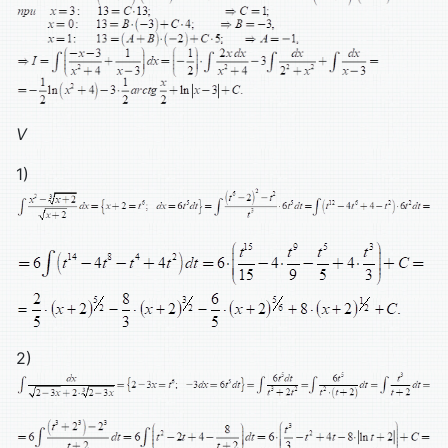
V
1)
2)