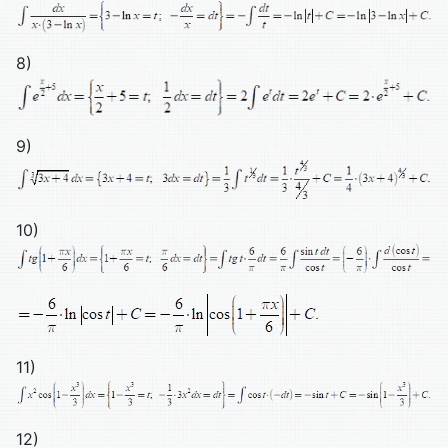
8)
9)
10)
11)
12)