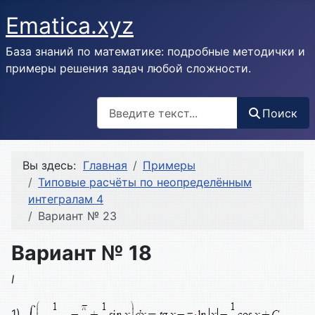
Ematica.xyz
База знаний по математике: подробные методички и
примеры решения задач любой сложности.
Поиск
Поиск
Вы здесь:
Главная
Примеры
Типовые расчёты по неопределённым
интегралам 4
Вариант № 23
Вариант № 18
I
1)