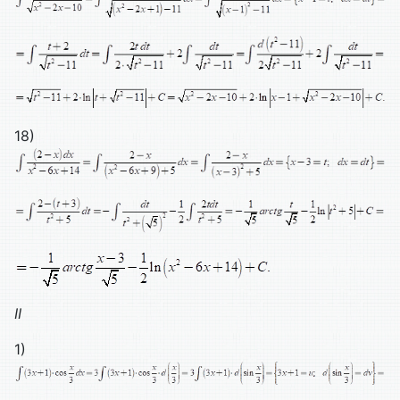
18)
II
1)