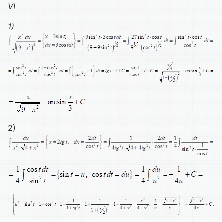
VI
1)
2)