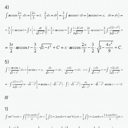
4)
5)
III
1)