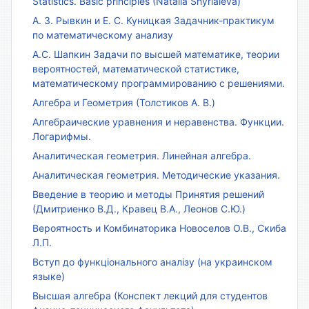
Statistics. Basic principles (Natalia Shyriaieva)
А. З. Рывкин и Е. С. Куницкая Задачник-практикум
по математическому анализу
А.С. Шапкин Задачи по высшей математике, теории
вероятностей, математической статистике,
математическому программированию с решениями.
Алгебра и Геометрия (Толстиков А. В.)
Алгебраические уравнения и неравенства. Функции.
Логарифмы.
Аналитическая геометрия. Линейная алгебра.
Аналитическая геометрия. Методические указания.
Введение в теорию и методы Принятия решений
(Дмитриенко В.Д., Кравец В.А., Леонов С.Ю.)
Вероятность и Комбинаторика Новоселов О.В., Скиба
Л.П.
Вступ до функціонального аналізу (на украинском
языке)
Высшая алгебра (Конспект лекций для студентов