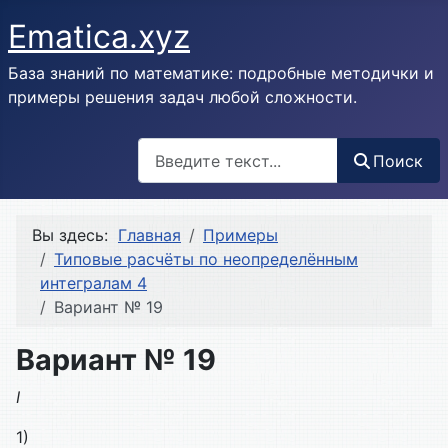
Ematica.xyz
База знаний по математике: подробные методички и
примеры решения задач любой сложности.
Поиск
Поиск
Вы здесь:
Главная
Примеры
Типовые расчёты по неопределённым
интегралам 4
Вариант № 19
Вариант № 19
I
1)