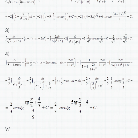
3)
4)
VI