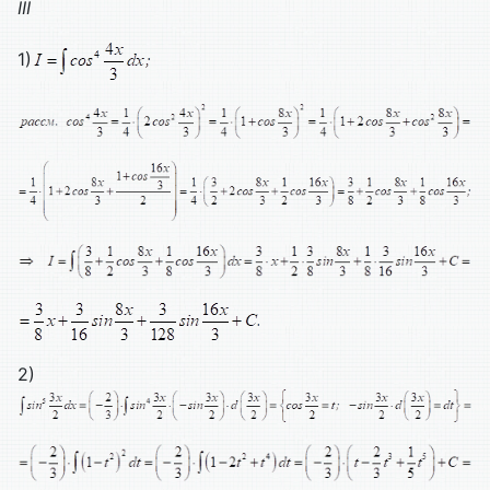
III
1)
2)