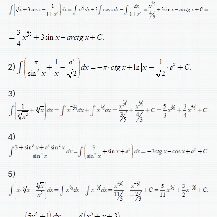
2)
3)
4)
5)