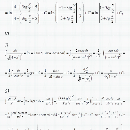
VI
1)
2
)