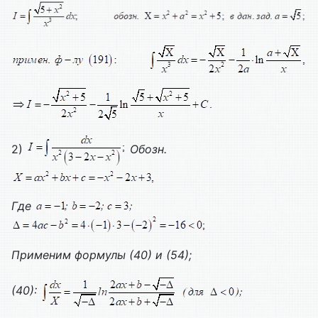
2)
Обозн.
Где
Применим формулы (40) и (54);
(40):