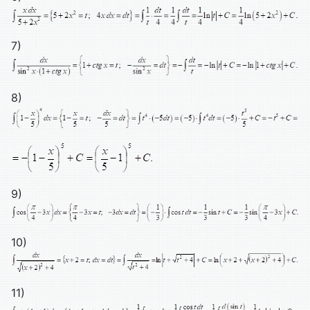
7)
8)
9)
10)
11)