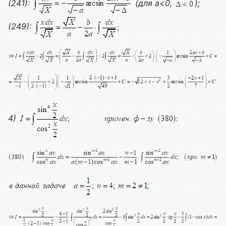
(241):
(для а<0,
);
(249):
4)