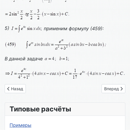
5)
применим формулу (4
59
):
В данной задаче
Предыдущий: Вариант № 16
Следующий: 
Назад
Вперед
Типовые расчёты
Примеры