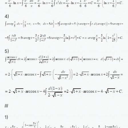
4)
5)
III
1)