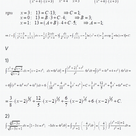
V
1)
2)