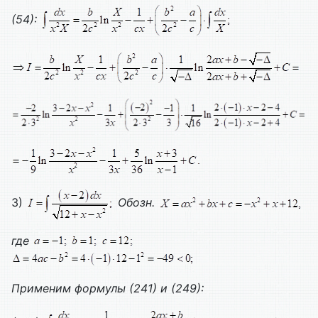
(54):
3)
Обозн.
где
Применим формулы (241) и (249):