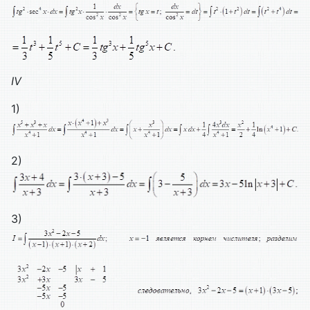
IV
1)
2)
3)