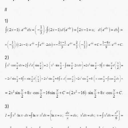
II
1)
2)
3)