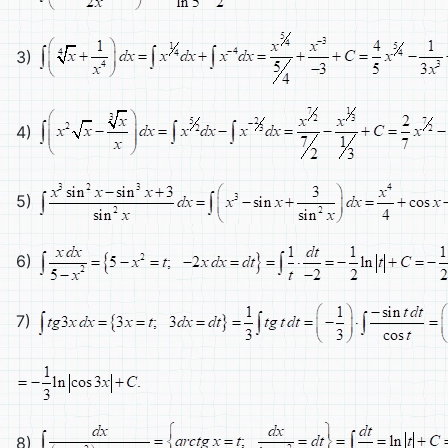
3)
4)
5)
6)
7)
8)