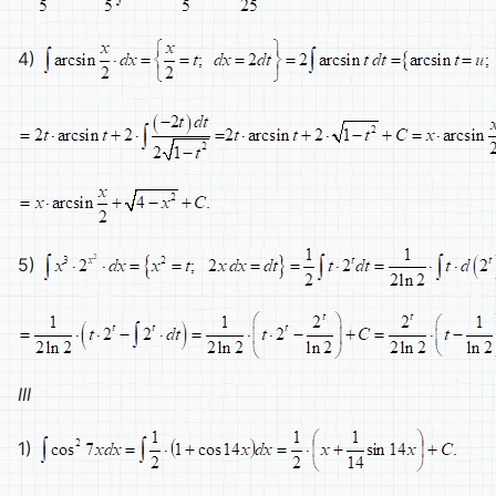
4)
5)
III
1)