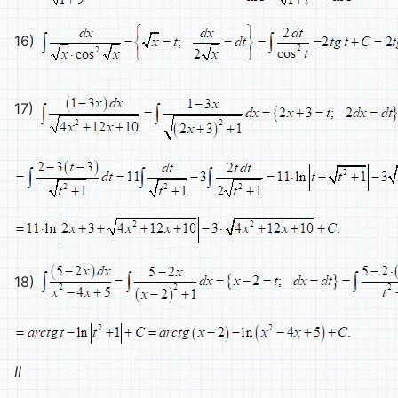
16)
17)
18)
II