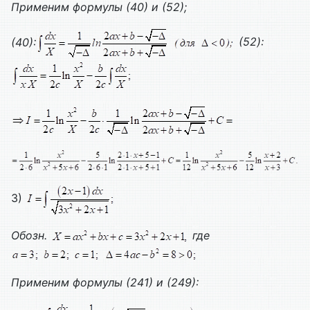
Применим формулы (40) и (52);
(40):
(5
2
):
3)
Обозн.
где
Применим формулы (241) и (249):