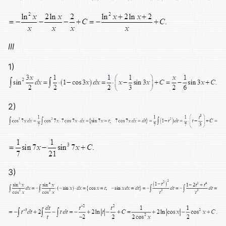
III
1)
2)
3)