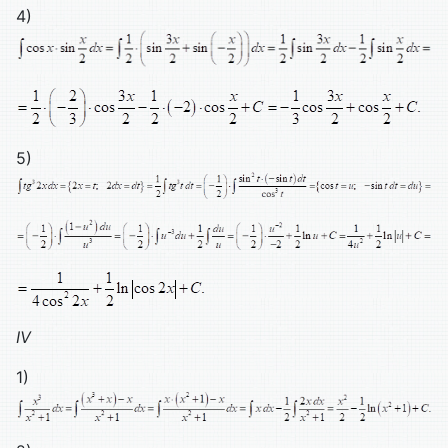
4)
5)
IV
1)