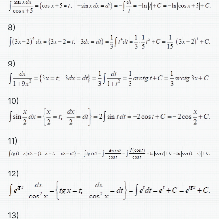
8)
9)
10)
11)
12)
13)