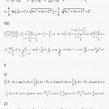
18)
II
1)
2)