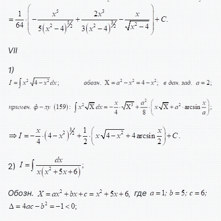
VII
1)
2)
Обозн.
где