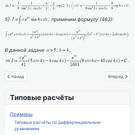
5)
применим формулу (463):
В данной задаче
Предыдущий: Вариант № 04
Следующий: 
Назад
Вперед
Типовые расчёты
Примеры
Типовые расчёты по дифференциальным
уравнениям