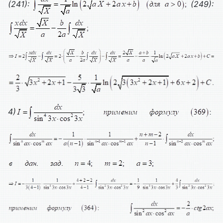
(241):
(249):
4)