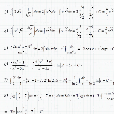
3)
4)
5)
6)
.
7)
8)