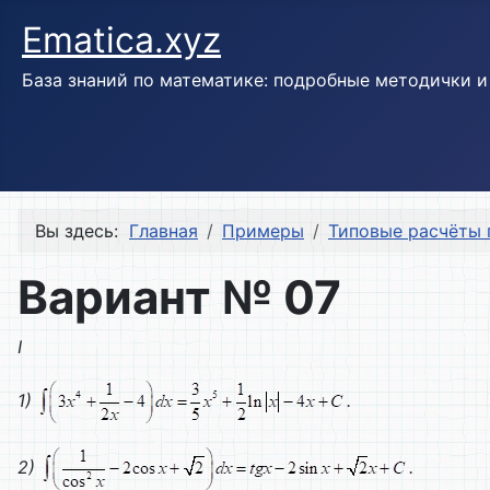
Ematica.xyz
База знаний по математике: подробные методички 
Вы здесь:
Главная
Примеры
Типовые расчёты 
Вариант № 07
I
1)
.
2)
.