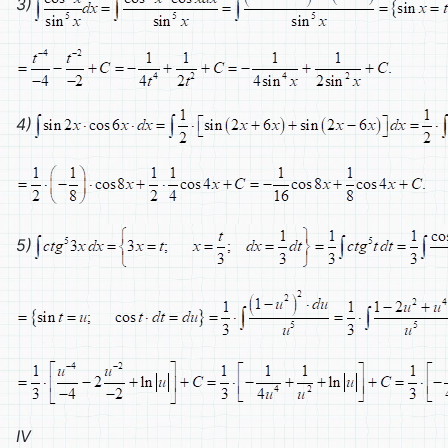
3)
4)
5)
IV