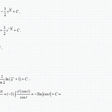
.
.
.
.