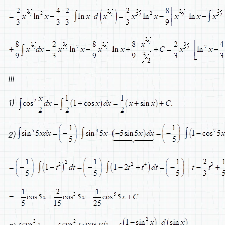
III
1)
2)