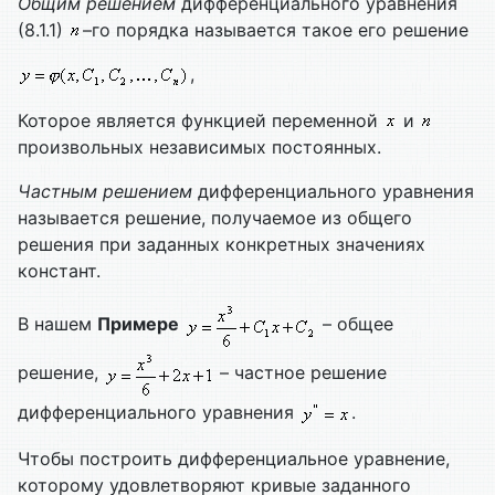
Общим решением
дифференциального уравнения
(8.1.1)
–го порядка называется такое его решение
,
Которое является функцией переменной
и
произвольных независимых постоянных.
Частным решением
дифференциального уравнения
называется решение, получаемое из общего
решения при заданных конкретных значениях
констант.
В нашем
Примере
– общее
решение,
– частное решение
дифференциального уравнения
.
Чтобы построить дифференциальное уравнение,
которому удовлетворяют кривые заданного