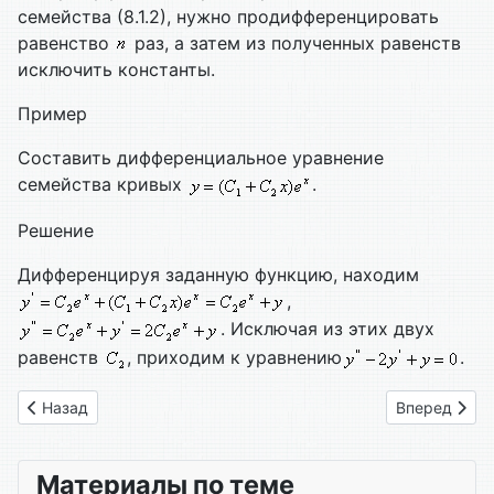
семейства (8.1.2), нужно продифференцировать
равенство
раз, а затем из полученных равенств
исключить константы.
Пример
Составить дифференциальное уравнение
семейства кривых
.
Решение
Дифференцируя заданную функцию, находим
,
. Исключая из этих двух
равенств
, приходим к уравнению
.
Предыдущий: Глава 83. Несобственные интегралы
Следующий: 
Назад
Вперед
Материалы по теме