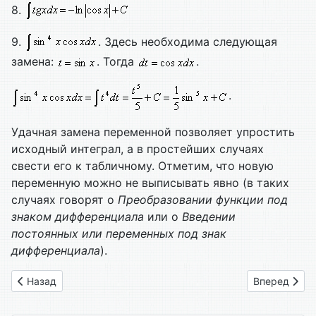
8.
9.
. Здесь необходима следующая
замена:
. Тогда
.
.
Удачная замена переменной позволяет упростить
исходный интеграл, а в простейших случаях
свести его к табличному. Отметим, что новую
переменную можно не выписывать явно (в таких
случаях говорят о
Преобразовании функции под
знаком дифференциала
или о
Введении
постоянных или переменных под знак
дифференциала
).
Предыдущий: Глава 71. Интегралы от основных элементарн
Следующий: 
Назад
Вперед