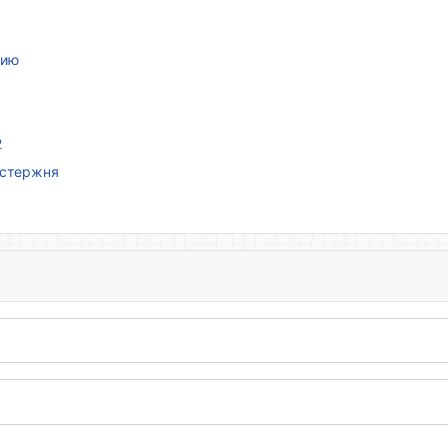
нию
2
 стержня