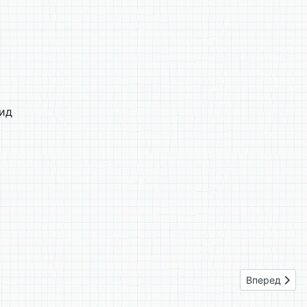
вид
Следующий: 
Вперед