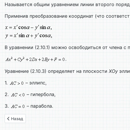
Называется общим уравнением линии второго поряд
Применив преобразование координат (что соответст
В уравнении (2.10.1) можно освободиться от члена с
.
Уравнение (2.10.3) определяет на плоскости
XOy
элли
1.
– эллипс,
2.
– гипербола,
3.
– парабола.
Предыдущий: Глава 23. Угол между двумя прямыми. Услови
Назад