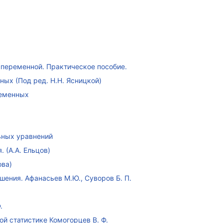
переменной. Практическое пособие.
ых (Под ред. Н.Н. Ясницкой)
ременных
ных уравнений
 (А.А. Ельцов)
ова)
ения. Афанасьев М.Ю., Суворов Б. П.
.
ой статистике Комогорцев В. Ф.