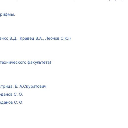
арифмы.
ко В.Д., Кравец В.А., Леонов С.Ю.)
технического факультета)
стрица, Е. А.Скуратович
данов С. О.
рданов С. О