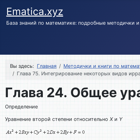
Ematica.xyz
База знаний по математике: подробные методички 
Вы здесь:
Главная
Методички и книги по матема
Глава 75. Интегрирование некоторых видов ирр
Глава 24. Общее ур
Определение
Уравнение второй степени относительно
X
и
Y