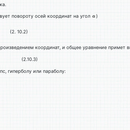
ка.
вует повороту осей координат на угол
)
(2. 10.2)
 произведением координат, и общее уравнение примет 
(2.10.3)
пс, гиперболу или параболу:
я параллельности и перпендикулярности двух прямых