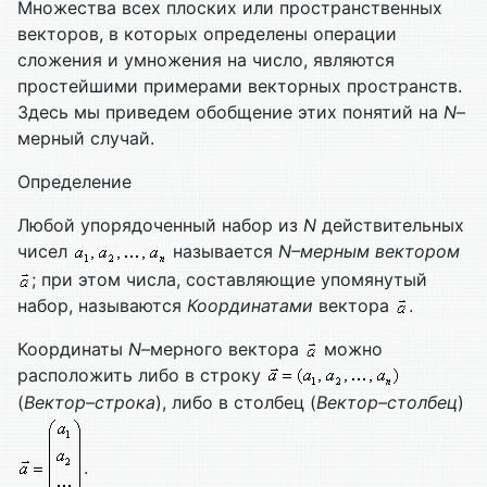
Множества всех плоских или пространственных
векторов, в которых определены операции
сложения и умножения на число, являются
простейшими примерами векторных пространств.
Здесь мы приведем обобщение этих понятий на
N
–
мерный случай.
Определение
Любой упорядоченный набор из
N
действительных
чисел
называется
N–мерным вектором
; при этом числа, составляющие упомянутый
набор, называются
Координатами
вектора
.
Координаты
N
–мерного вектора
можно
расположить либо в строку
(
Вектор–строка
), либо в столбец (
Вектор–столбец
)
.