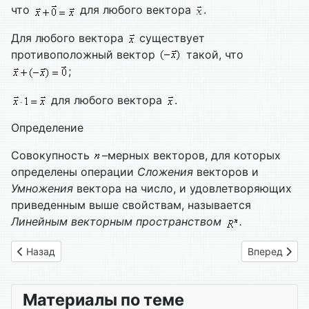
что
для любого вектора
.
Для любого вектора
существует
противоположный вектор
такой, что
;
для любого вектора
.
Определение
Совокупность
–мерных векторов, для которых
определены операции
Сложения
векторов и
Умножения
вектора на число, и удовлетворяющих
приведенным выше свойствам, называется
Линейным векторным пространством
.
Предыдущий: Глава 12. Системы M линейных уравнений с N
Следующий: 
Назад
Вперед
Материалы по теме