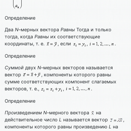
Определение
Два
N
–мерных вектора
Равны
Тогда и только
тогда, когда
Равны
их соответствующие
координаты, т. е.
, если
,
.
Определение
Суммой
двух
N
–мерных векторов называется
вектор
, компоненты которого равны
сумме соответствующих компонент слагаемых
векторов, т. е.,
,
.
Определение
Произведением
N
–мерного вектора
на
действительное число
L
называется вектор
,
компоненты которого равны произведению
L
на