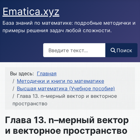
Ematica.xyz
База знаний по математике: подробные методички и
примеры решения задач любой сложности.
Поиск
Поиск
Вы здесь:
Главная
Методички и книги по математике
Высшая математика (Учебное пособие)
Глава 13. n–мерный вектор и векторное
пространство
Глава 13. n–мерный вектор
и векторное пространство