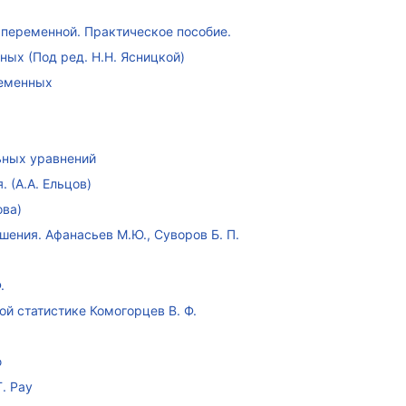
переменной. Практическое пособие.
ых (Под ред. Н.Н. Ясницкой)
ременных
ных уравнений
 (А.А. Ельцов)
ова)
ения. Афанасьев М.Ю., Суворов Б. П.
.
ой статистике Комогорцев В. Ф.
ю
. Рау