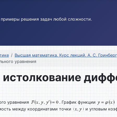
и примеры решения задач любой сложности.
тике
Высшая математика. Курс лекций. А. С. Гринберг,
льного уравнения
е истолкование диф
ого уравнения
. График функции
имость между координатами точки
и угловым коэ