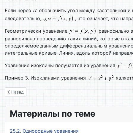
Если через
обозначить угол между касательной и 
следовательно,
, что означает, что на
Геометрически уравнение
равносильно з
равносильно проведению таких линий, которые в каж
определяемое данным дифференциальным уравнением,
интегральные кривые. Линия, вдоль которой направ
Уравнение изоклины получается из уравнения
Пример 3. Изоклинами уравнения
являет
Предыдущий: 38. Дифференциальные уравнения семейства
Назад
Материалы по теме
25.2. Однородные уравнения