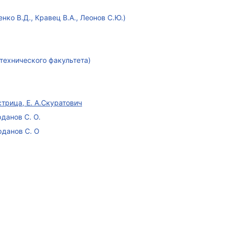
ко В.Д., Кравец В.А., Леонов С.Ю.)
технического факультета)
стрица, Е. А.Скуратович
данов С. О.
рданов С. О