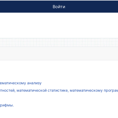
Войти
атематическому анализу
ятностей, математической статистике, математическому прогр
арифмы.