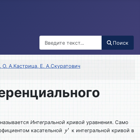
Поиск
Поиск
 О. А.Кастрица, Е. А.Скуратович
ференциального
называется
Интегральной кривой
уравнения. Само
ффициентом касательной
к интегральной кривой в