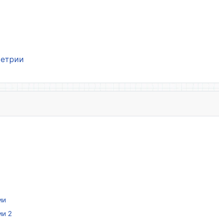
метрии
ии
ии 2