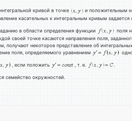
интегральной кривой в точке
и положительным н
правление касательных к интегральным кривым задаетс
аданию в области определения функции
поля н
дой своей точке касаются направления поля, заданного
 получают некоторое представление об интегральных 
ление поля, определяемого уравнением
одно
, если положить
, т. е.
.
ся семейство окружностей.
 кривых