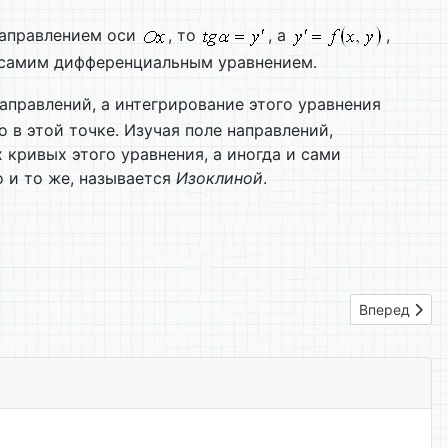
аправлением оси
, то
, а
,
я самим дифференциальным уравнением.
аправлений, а интегрирование этого уравнения
 в этой точке. Изучая поле направлений,
кривых этого уравнения, а иногда и сами
 и то же, называется
Изоклиной
.
Следующий: 
Вперед