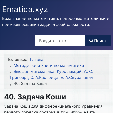
Ematica.xyz
База знаний по математике: подробные методички и
примеры решения задач любой сложности.
Поиск
Поиск
Вы здесь:
Главная
Методички и книги по математике
Высшая математика. Курс лекций. А. С.
Гринберг, О. А.Кастрица, Е. А.Скуратович
40. Задача Коши
40. Задача Коши
Задача Коши для дифференциального уравнения
первого порядка состоит в том, чтобы найти