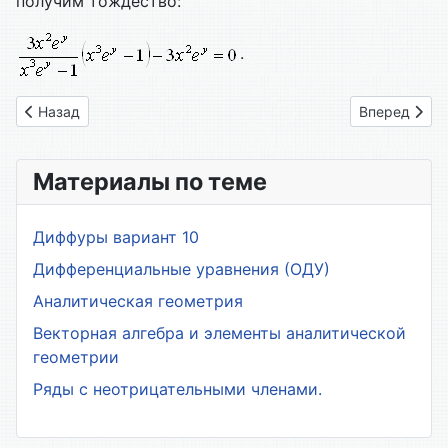
получим тождество:
.
Предыдущий: 36. Степенной ряд
Следующий: 
Назад
Вперед
Материалы по теме
Диффуры вариант 10
Дифференциальные уравнения (ОДУ)
Аналитическая геометрия
Векторная алгебра и элементы аналитической
геометрии
Ряды с неотрицательными членами.