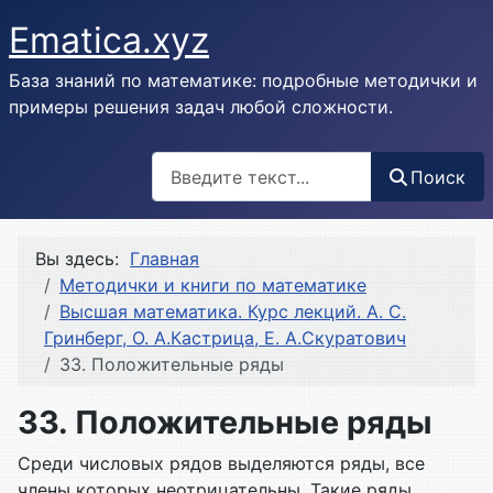
Ematica.xyz
База знаний по математике: подробные методички и
примеры решения задач любой сложности.
Поиск
Поиск
Вы здесь:
Главная
Методички и книги по математике
Высшая математика. Курс лекций. А. С.
Гринберг, О. А.Кастрица, Е. А.Скуратович
33. Положительные ряды
33. Положительные ряды
Среди числовых рядов выделяются ряды, все
члены которых неотрицательны. Такие ряды