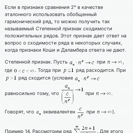
Если в признаке сравнения 2° в качестве
эталонного использовать обобщенный
гармонический ряд, то можно получить так
называемый
Степенной признак сходимости
положительных рядов. Этот признак дает ответ на
вопрос о сходимости ряда в некоторых случаях,
когда признаки Коши и Даламбера ответа не дают.
Степенной признак. Пусть
при
,
где
. Тогда при
ряд расходится. При
ряд сходится (условие
равносильно тому, что
при
.
Говорят, что
эквивалентен
при
).
Пример 14. Рассмотрим ряд
. Для этого