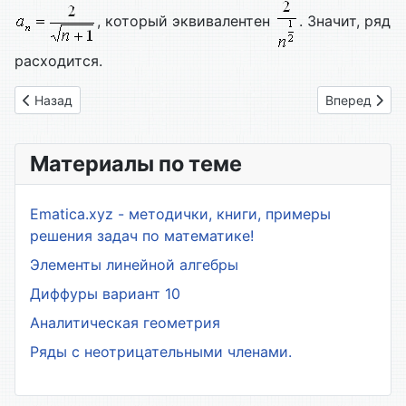
, который эквивалентен
. Значит, ряд
расходится.
Предыдущий: 32. Лекция 24. Ряды. Основные понятия
Следующий: 
Назад
Вперед
Материалы по теме
Ematica.xyz - методички, книги, примеры
решения задач по математике!
Элементы линейной алгебры
Диффуры вариант 10
Аналитическая геометрия
Ряды с неотрицательными членами.