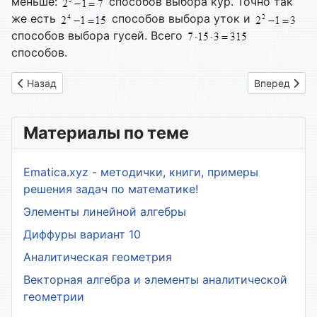
меньше:
способов выбора кур. Точно так
же есть
способов выбора уток и
способов выбора гусей. Всего
способов.
Предыдущий: 11. Свойства биномиальных коэффициентов
Следующий: 
Назад
Вперед
Материалы по теме
Ematica.xyz - методички, книги, примеры
решения задач по математике!
Элементы линейной алгебры
Диффуры вариант 10
Аналитическая геометрия
Векторная алгебра и элементы аналитической
геометрии