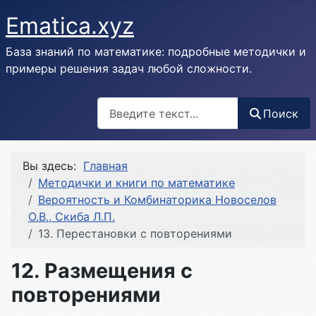
Ematica.xyz
База знаний по математике: подробные методички и
примеры решения задач любой сложности.
Поиск
Поиск
Вы здесь:
Главная
Методички и книги по математике
Вероятность и Комбинаторика Новоселов
О.В., Скиба Л.П.
13. Перестановки с повторениями
12. Размещения с
повторениями