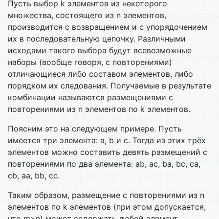
Пусть выбор k элементов из некоторого
множества, состоящего из n элементов,
производится с возвращением и с упорядочением
их в последовательную цепочку. Различными
исходами такого выбора будут всевозможные
наборы (вообще говоря, с повторениями)
отличающиеся либо составом элементов, либо
порядком их следования. Получаемые в результате
комбинации называются размещениями с
повторениями из n элементов по k элементов.
Поясним это на следующем примере. Пусть
имеется три элемента: a, b и c. Тогда из этих трёх
элементов можно составить девять размещений с
повторениями по два элемента: ab, ac, ba, bc, ca,
cb, aa, bb, cc.
Таким образом, размещение с повторениями из n
элементов по k элементов (при этом допускается,
что m>n) может содержать любой элемент