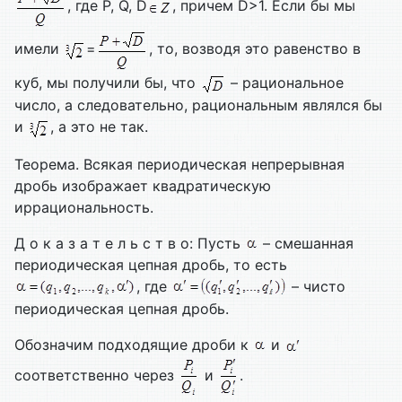
, где P, Q, D
, причем D>1. Если бы мы
имели
=
, то, возводя это равенство в
куб, мы получили бы, что
– рациональное
число, а следовательно, рациональным являлся бы
и
, а это не так.
Теорема. Всякая периодическая непрерывная
дробь изображает квадратическую
иррациональность.
Д о к а з а т е л ь с т в о: Пусть
– смешанная
периодическая цепная дробь, то есть
, где
– чисто
периодическая цепная дробь.
Обозначим подходящие дроби к
и
соответственно через
и
.