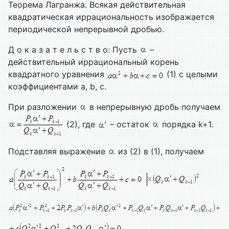
Теорема Лагранжа. Всякая действительная
квадратическая иррациональность изображается
периодической непрерывной дробью.
Д о к а з а т е л ь с т в о: Пусть
–
действительный иррациональный корень
квадратного уравнения
(1) с целыми
коэффициентами a, b, c.
При разложении
в непрерывную дробь получаем
(2), где
– остаток
порядка k+1.
Подставляя выражение
из (2) в (1), получаем