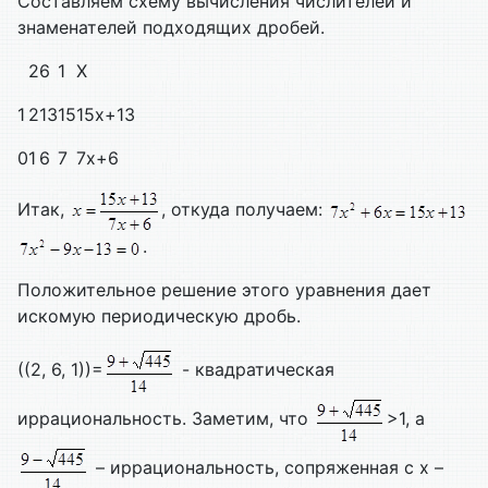
Составляем схему вычисления числителей и
знаменателей подходящих дробей.
2
6
1
X
1
2
13
15
15x+13
0
1
6
7
7x+6
Итак,
, откуда получаем:
.
Положительное решение этого уравнения дает
искомую периодическую дробь.
((2, 6, 1))=
- квадратическая
иррациональность. Заметим, что
>1, а
– иррациональность, сопряженная с x –