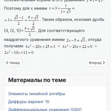
Поэтому для x имеем
. Таким образом, искомая дробь
(3, (2, 1))=
. Для соответствующего
квадратного уравнения имеем
, откуда
получаем:
.
Предыдущий: 10. Подходящие дроби как наилучшие прибли
Следующий: 
Назад
Вперед
Материалы по теме
Элементы линейной алгебры
Диффуры вариант 10
Дифференциальные уравнения (ОДУ)