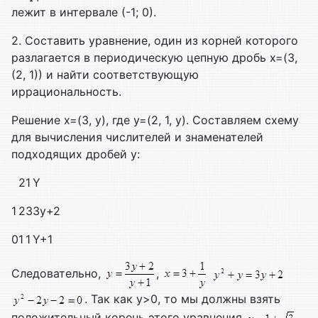
лежит в интервале (-1; 0).
2. Составить уравнение, один из корней которого
разлагается в периодическую цепную дробь x=(3,
(2, 1)) и найти соответствующую
иррациональность.
Решение x=(3, y), где y=(2, 1, y). Составляем схему
для вычисления числителей и знаменателей
подходящих дробей y:
2
1
Y
1
2
3
3y+2
0
1
1
Y+1
Следовательно,
,
. Так как y>0, то мы должны взять
положительный корень этого уравнения
.