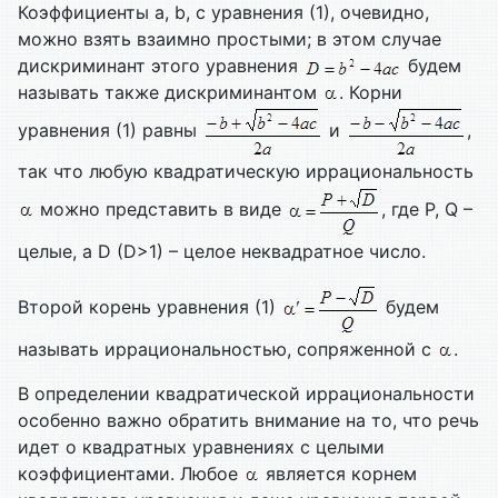
Коэффициенты a, b, c уравнения (1), очевидно,
можно взять взаимно простыми; в этом случае
дискриминант этого уравнения
будем
называть также дискриминантом
. Корни
уравнения (1) равны
и
,
так что любую квадратическую иррациональность
можно представить в виде
, где P, Q –
целые, а D (D>1) – целое неквадратное число.
Второй корень уравнения (1)
будем
называть иррациональностью, сопряженной с
.
В определении квадратической иррациональности
особенно важно обратить внимание на то, что речь
идет о квадратных уравнениях с целыми
коэффициентами. Любое
является корнем