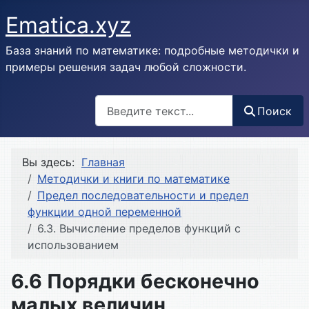
Ematica.xyz
База знаний по математике: подробные методички и
примеры решения задач любой сложности.
Поиск
Поиск
Вы здесь:
Главная
Методички и книги по математике
Предел последовательности и предел
функции одной переменной
6.3. Вычисление пределов функций с
использованием
6.6 Порядки бесконечно
малых величин