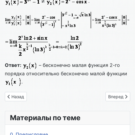
и
.
Ответ:
– бесконечно малая функция 2-го
порядка относительно бесконечно малой функции
.
Предыдущий: 6.5 Вычисление пределов с помощью правила
Следующий: 
Назад
Вперед
Материалы по теме
0. Предисловие