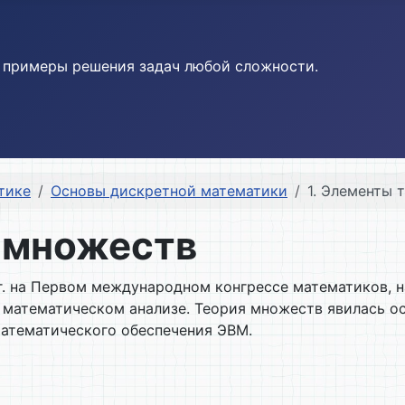
и примеры решения задач любой сложности.
тике
Основы дискретной математики
1. Элементы 
и множеств
г. на Пер­вом международном конгрессе математиков, 
 математическом анализе. Теория множеств явилась о
атематического обеспечения ЭВМ.