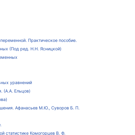
переменной. Практическое пособие.
ых (Под ред. Н.Н. Ясницкой)
ременных
ных уравнений
 (А.А. Ельцов)
ова)
ения. Афанасьев М.Ю., Суворов Б. П.
.
ой статистике Комогорцев В. Ф.