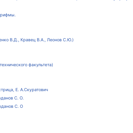
арифмы.
ко В.Д., Кравец В.А., Леонов С.Ю.)
технического факультета)
стрица, Е. А.Скуратович
данов С. О.
рданов С. О