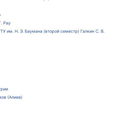
ю
. Рау
У им. Н. Э. Баумана (второй семестр) Галкин С. В.
трии
мов (Алиев)