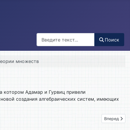
Поиск
Поиск
теории множеств
на котором Адамар и Гурвиц привели
сновой создания алгебраических систем, имеющих
Следующий: 
Вперед