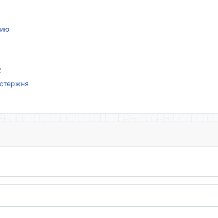
нию
2
 стержня