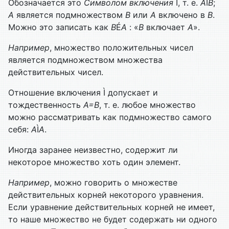
Обозначается это
Символом включения
Ì, т. е.
А
Ì
В
;
А
является подмножеством
В
или
А
включено в
В
.
Можно это записать как
В
É
А
: «
В
включает
А
».
Например
, множество положительных чисел
является подмножеством множества
действительных чисел.
Отношение включения Ì допускает и
тождественность
А=В
, т. е. любое множество
можно рассматривать как подмножество самого
себя:
А
Ì
А
.
Иногда заранее неизвестно, содержит ли
некоторое множество хоть один элемент.
Например
, можно говорить о множестве
действительных корней некоторого уравнения.
Если уравнение действительных корней не имеет,
то наше множество не будет содержать ни одного