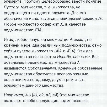
элемента. Поэтому целесообразно ввести понятие
Пустого множества
, т. е. множества, не
содержащего ни одного элемента. Для его
обозначения используется специальный символ Æ.
Любое множество содержит Æ в качестве
подмножества: ÆÌ
А
.
Итак, любое непустое множество
А
имеет, по
крайней мере, два различных подмножества: само
себя и пустое множество (
А
ÌА и ÆÌ
А
). Эти два
подмножества называются
Несобственными.
Все
остальные подмножества множества
А
называются
Собственными
. Конечные собственные
подмножества образуются всевозможными
сочетаниями по одному, двум, трем и т. п.
элементам данного множества.
Например
,
А
={
А1, а2, а3, а4
}.Это множество
включает в себя следующие подмножества: