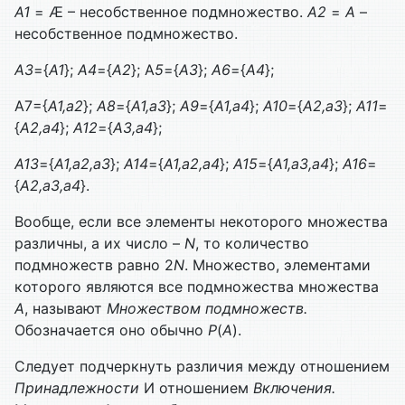
А1
= Æ – несобственное подмножество.
А2
=
А
–
несобственное подмножество.
А3
={
А1
};
А4
={
А2
}; А
5
={
А3
};
А6
={
А4
};
А7={
А1,а2
};
А8
={
А1,а3
};
А9
={
А1,а4
};
А10
={
А2,а3
};
А11
=
{
А2,а4
};
А12
={
А3,а4
};
А13
={
А1,а2,а3
};
А14
={
А1,а2,а4
};
А15
={
А1,а3,а4
};
А16
=
{
А2,а3,а4
}.
Вообще, если все элементы некоторого множества
различны, а их число –
N
, то количество
подмножеств равно 2
N
. Множество, элементами
которого являются все подмножества множества
А
, называют
Множеством подмножеств.
Обозначается оно обычно
Р
(
А
).
Следует подчеркнуть различия между отношением
Принадлежности
И отношением
Включения.