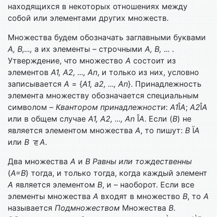
находящихся в некоторых отношениях между
собой или элементами других множеств.
Множества будем обозначать заглавными буквами
А, В,...,
а их элементы – строчными
А,
B
,
... .
Утверждение, что множество
А
состоит из
элементов
А1,
А2,
...,
Аn
, и только из них, условно
записывается
А
= {
А1, а2,
...,
Аn
}. Принадлежность
элемента множеству обозначается специальным
символом –
Квантором принадлежности
:
А1
Î
А
;
А2
Î
А
или в общем случае
А1,
А2,
...,
Аn
Î
А
. Если (
B
) не
является элементом множества
А
, то пишут:
B
Ï
А
или
B
А
.
Два множества
А
и
В
Равны или тождественны
(
А=В
) тогда, и только тогда, когда каждый элемент
А
является элементом
В
, и – наоборот. Если все
элементы множества
А
входят в множество
В
, то
А
называется
Подмножеством
Множества
В
.