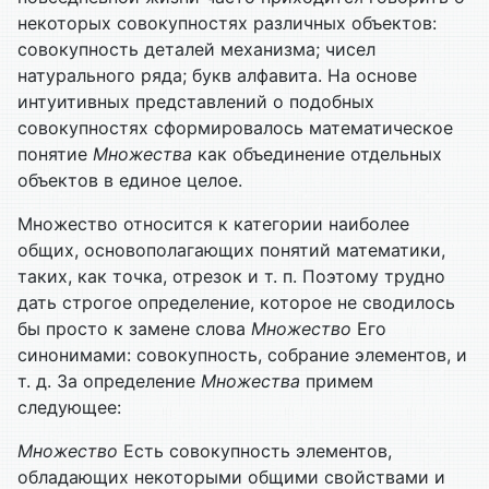
некоторых совокупностях различных объектов:
совокупность деталей механизма; чисел
натурального ряда; букв алфавита. На основе
интуитивных представлений о подобных
совокупностях сформирова­лось математическое
понятие
Множества
как объединение отдельных
объектов в единое целое.
Множество относится к категории наиболее
общих, основопо­лагающих понятий математики,
таких, как точка, отрезок и т. п. Поэто­му трудно
дать строгое определение, которое не сводилось
бы просто к замене слова
Множество
Его
синонимами: совокупность, собрание эле­ментов, и
т. д. За определение
Множества
примем
следующее:
Множество
Есть совокупность элементов,
обладающих некото­рыми общими свойствами и