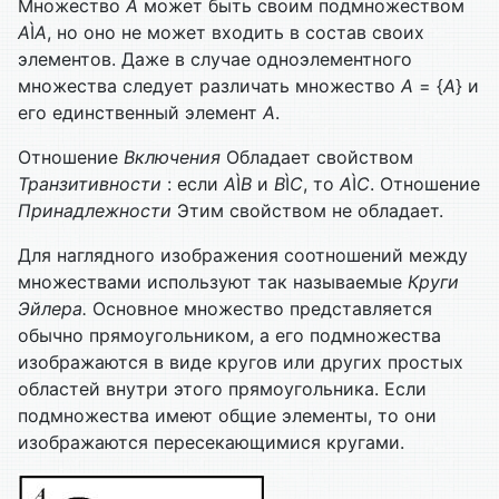
Множество
А
может быть своим подмножеством
А
Ì
А
, но оно не может входить в состав своих
элементов. Даже в случае одноэлементного
множества следует различать множество
А
= {
А
} и
его единственный элемент
А
.
Отношение
Включения
Обладает свойством
Транзитивности
: если
А
Ì
В
и
В
Ì
С
, то
А
Ì
С
. Отношение
Принадлежности
Этим свойством не обладает.
Для наглядного изображения соотношений между
множествами используют так называемые
Круги
Эйлера.
Основное множество представляется
обычно прямоугольником, а его подмножества
изображаются в виде кругов или других простых
областей внутри этого прямоугольника. Если
подмножества имеют общие элементы, то они
изображаются пересекающимися кругами.