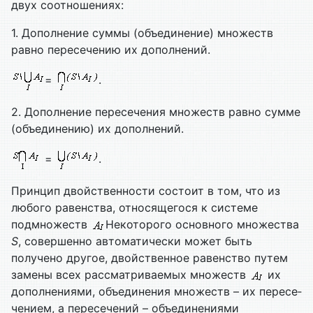
двух соотно­шениях:
1. Дополнение суммы (объединение) множеств
равно пересече­нию их дополнений.
=
.
2. Дополнение пересечения множеств равно сумме
(объединению) их дополнений.
=
.
Принцип двойственности состоит в том, что из
любого ра­венства, относящегося к системе
подмножеств
Некоторого основно­го множества
S
, совершенно автоматически может быть
получено другое, двойственное равенство путем
замены всех рассматриваемых множеств
их
дополнениями, объединения множеств – их пересе­
чением, а пересечений – объединениями