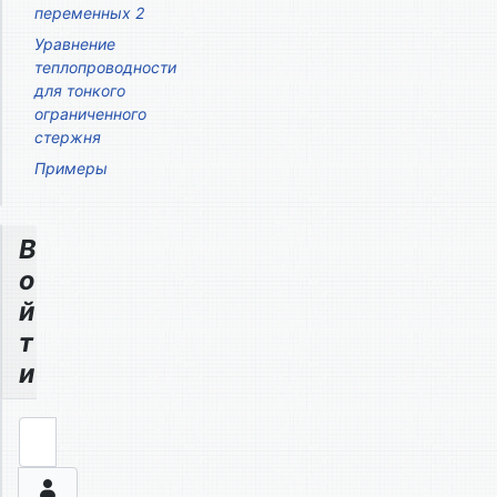
переменных 2
Уравнение
теплопроводности
для тонкого
ограниченного
стержня
Примеры
В
о
й
т
и
Логин