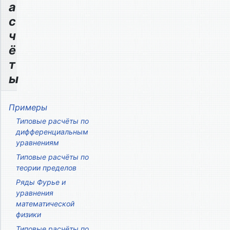
а
с
ч
ё
т
ы
Примеры
Типовые расчёты по
дифференциальным
уравнениям
Типовые расчёты по
теории пределов
Ряды Фурье и
уравнения
математической
физики
Типовые расчёты по