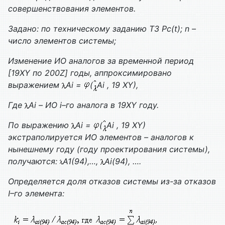
совершенствования элементов.
Задано:
по техническому заданию ТЗ
Pс(t); n
–
число элементов системы;
Изменение ИО аналогов за временной период
[19XY по 200Z] годы, аппроксимировано
выражением
Аi
=
(
Аi
, 19 XY),
Где
Аi
– ИО
i
–го аналога в 19XY году.
По выражению
Аi
=
(
Аi
, 19 XY)
экстраполируется ИО элементов – аналогов к
нынешнему году (году проектирования системы),
получаются:
А1(94)
,…,
Аi(94)
, ….
Определяется доля отказов системы из-за отказов
I
–го элемента: