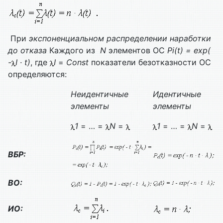
При
экспоненциальном распределении наработки
до отказа
Каждого из
N
элементов ОС
Pi(t) = exp(
-
I · t)
, где
I
=
Const
показатели безотказности ОС
определяются:
Неидентичные
Идентичные
элементы
элементы
1
= … =
N
=
1
= … =
N
=
ВБР:
ВО:
ИО: