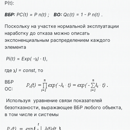
P(t):
ВБР
:
P
С
(t) = P n(t) ;
ВО:
Qс(t) = 1 - P n(t)
.
Поскольку на участке нормальной эксплуатации
наработку до отказа можно описать
экспоненциальным распределением каждого
элемента
Pi(t)
=
Exp( -
I · t)
,
где
I = const
, то
ВБР
ОС:
Используя уравнение связи показателей
безотказности, выражающее ВБР любого объекта,
в том числе и системы