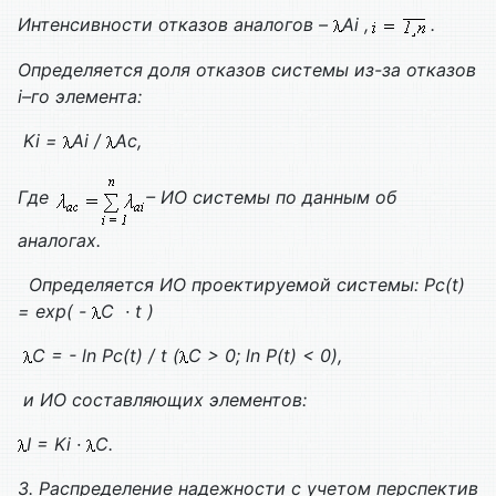
Интенсивности отказов аналогов –
Аi
,
.
Определяется доля отказов системы из-за отказов
i
–го элемента:
Ki
=
Аi
/
Ас
,
Где
– ИО системы по данным об
аналогах.
Определяется ИО проектируемой системы:
Pс(t)
= exp( -
С · t )
С = - ln Pс(t) / t (
С > 0; ln P(t) < 0),
и ИО составляющих элементов:
I
=
Ki
·
С.
3. Распределение надежности с учетом перспектив