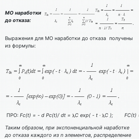
МО наработки
до отказа:
Выражения для МО наработки до отказа получены
из формулы:
ПРО:
Fс(t) = - d Pс(t)/ dt =
С exp( - t ·
С );
F
С
(t)
Таким образом, при экспоненциальной наработке
до отказа каждого из n элементов, распределение