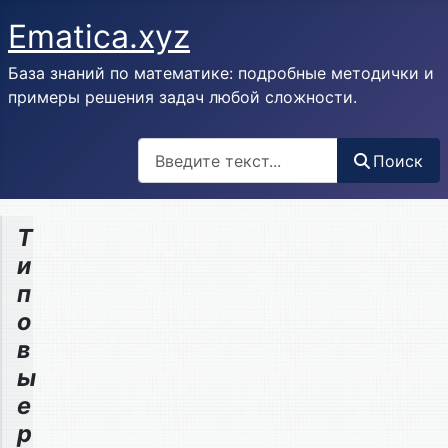
Ematica.xyz
База знаний по математике: подробные методички и
примеры решения задач любой сложности.
Поиск
Поиск
Т
и
п
о
в
ы
е
р