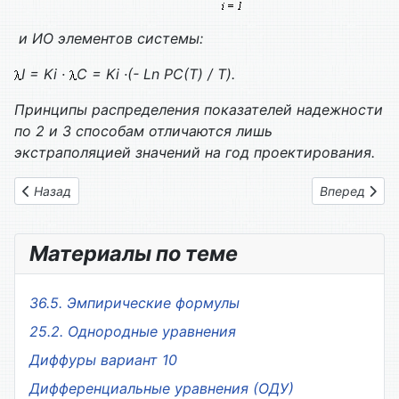
и ИО элементов системы:
I
=
Ki
·
С =
Ki
·(-
Ln
P
С
(
T
) /
T
).
Принципы распределения показателей надежности
по 2 и 3 способам отличаются лишь
экстраполяцией значений на год проектирования.
Предыдущий: Глава 08.2. Контрольные вопросы
Следующий: 
Назад
Вперед
Материалы по теме
36.5. Эмпирические формулы
25.2. Однородные уравнения
Диффуры вариант 10
Дифференциальные уравнения (ОДУ)