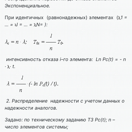
Экспоненциальное.
При идентичных (равнонадежных) элементах (
1 =
… =
I = … =
N= ):
интенсивность отказа
i
–го элемента:
Ln Pс(t) = - n
·
· t.
2. Распределение надежности с учетом данных о
надежности аналогов.
Задано:
по техническому заданию ТЗ
Pс(t); n
–
число элементов системы;