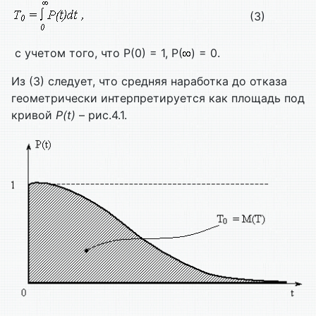
(3)
с учетом того, что P(0) = 1, P(
) = 0.
Из (3) следует, что средняя наработка до отказа
геометрически интерпретируется как площадь под
кривой
P(t)
– рис.4.1.