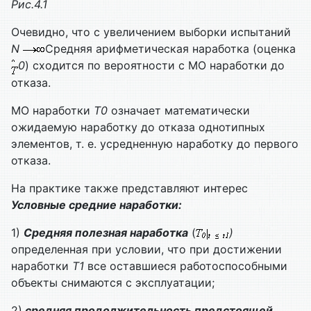
Рис.4.1
Очевидно, что с увеличением выборки испытаний
N
Средняя арифметическая наработка (оценка
0
) сходится по вероятности с МО наработки до
отказа.
МО наработки
T0
означает математически
ожидаемую наработку до отказа однотипных
элементов, т. е. усредненную наработку до первого
отказа.
На практике также представляют интерес
Условные средние наработки:
1)
Средняя полезная наработка
(
)
определенная при условии, что при достижении
наработки
T1
все оставшиеся работоспособными
объекты снимаются с эксплуатации;
2)
средняя продолжительность предстоящей