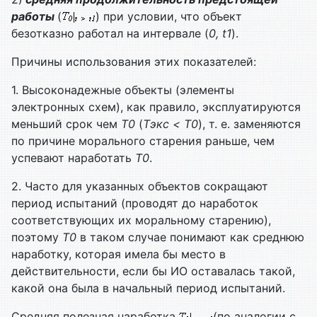
работы
(
) при условии, что объект
безотказно работал на интервале (
0, t1
).
Причины использования этих показателей:
1. Высоконадежные объекты (элементы
электронных схем), как правило, эксплуатируются
меньший срок чем
T0
(
Tэкс < T0
), т. е. заменяются
по причине морального старения раньше, чем
успевают наработать
T0
.
2. Часто для указанных объектов сокращают
период испытаний (проводят до наработок
соответствующих их моральному старению),
поэтому
T0
в таком случае понимают как среднюю
наработку, которая имела бы место в
действительности, если бы ИО оставалась такой,
какой она была в начальный период испытаний.
Средняя полезная наработка
(по аналогии с