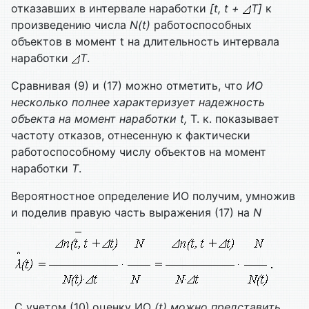
отказавших в интервале наработки
[t, t +
T]
к
произведению числа
N(t)
работоспособных
объектов в момент t на длительность интервала
наработки
T
.
Сравнивая (9) и (17) можно отметить, что
ИО
несколько полнее характеризует надежность
объекта на момент наработки t,
Т. к. показывает
частоту отказов, отнесенную к фактически
работоспособному числу объектов на момент
наработки
T
.
Вероятностное определение ИО получим, умножив
и поделив правую часть выражения (17) на
N
С учетом (10),оценку ИО
(t) можно представить