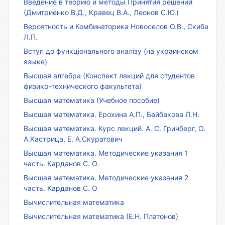
Введение в теорию и методы Принятия решений
(Дмитриенко В.Д., Кравец В.А., Леонов С.Ю.)
Вероятность и Комбинаторика Новоселов О.В., Скиба
Л.П.
Вступ до функціонального аналізу (на украинском
языке)
Высшая алгебра (Конспект лекций для студентов
физико-технического факультета)
Высшая математика (Учебное пособие)
Высшая математика. Ерохина А.П., Байбакова Л.Н.
Высшая математика. Курс лекций. А. С. Гринберг, О.
А.Кастрица, Е. А.Скуратович
Высшая математика. Методические указания 1
часть. Карданов С. О.
Высшая математика. Методические указания 2
часть. Карданов С. О
Вычислительная математика
Вычислительная математика (Е.Н. Платонов)