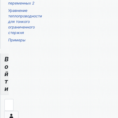
переменных 2
Уравнение
теплопроводности
для тонкого
ограниченного
стержня
Примеры
В
о
й
т
и
Логин