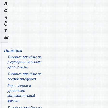
а
с
ч
ё
т
ы
Примеры
Типовые расчёты по
дифференциальным
уравнениям
Типовые расчёты по
теории пределов
Ряды Фурье и
уравнения
математической
физики
Типовые расчёты по