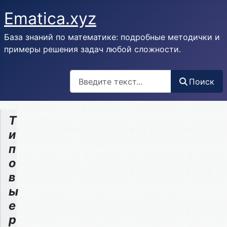
Ematica.xyz
База знаний по математике: подробные методички и
примеры решения задач любой сложности.
Поиск
Поиск
Т
и
п
о
в
ы
е
р