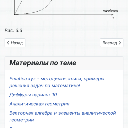
Рис. 3.3
Предыдущий: Глава 03.1. Плотность распределения отказов
Следующий: 
Назад
Вперед
Материалы по теме
Ematica.xyz - методички, книги, примеры
решения задач по математике!
Диффуры вариант 10
Аналитическая геометрия
Векторная алгебра и элементы аналитической
геометрии