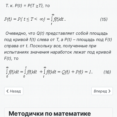
Т. к. P(t) = P{T
T}, то
(15)
Очевидно, что
Q(t)
представляет собой площадь
под кривой
f(t)
слева от
T
, а
P(t)
– площадь под
F(t)
справа от
t
. Поскольку все, полученные при
испытаниях значения наработок лежат под кривой
F(t)
, то
(16)
Предыдущий: Глава 03. Показатели безотказности. Вероятно
Следующий: 
Назад
Вперед
Методички по математике