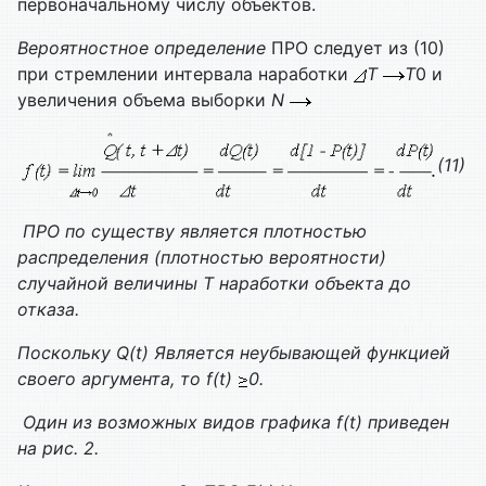
первоначальному числу объектов.
Вероятностное определение
ПРО следует из (10)
при стремлении интервала наработки
T
T
0 и
увеличения объема выборки
N
(11)
ПРО по существу является плотностью
распределения (плотностью вероятности)
случайной величины
T
наработки объекта до
отказа.
Поскольку
Q(t)
Является неубывающей функцией
своего аргумента, то
f(t)
0
.
Один из возможных видов графика
f(t)
приведен
на рис. 2.