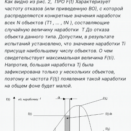
Как видно из рис. 2, ПРО
F(t)
Характеризует
частоту отказов (или приведенную ВО), с которой
распределяются конкретные значения наработок
всех
N
объектов (
T1 , … , tN
), составляющие
случайную величину наработки
T
До отказа
объекта данного типа. Допустим, в результате
испытаний установлено, что значение наработки
Ti
присуще наибольшему числу объектов. О чем
свидетельствует максимальная величина
F(ti)
.
Напротив, большая наработка
Tj
была
зафиксирована только у нескольких объектов,
поэтому и частота
F(tj)
появления такой наработки
на общем фоне будет малой.