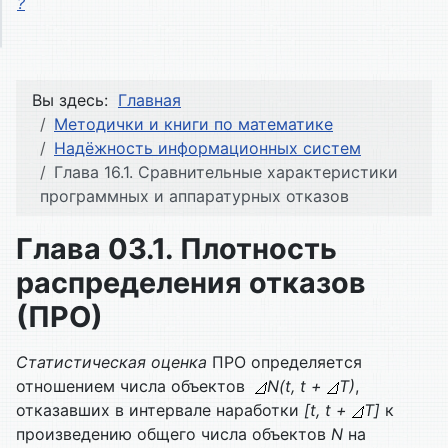
?
Вы здесь:
Главная
Методички и книги по математике
Надёжность информационных систем
Глава 16.1. Сравнительные характеристики
программных и аппаратурных отказов
Глава 03.1. Плотность
распределения отказов
(ПРО)
Статистическая оценка
ПРО определяется
отношением числа объектов
N(t, t +
T)
,
отказавших в интервале наработки
[t, t +
T]
к
произведению общего числа объектов
N
на