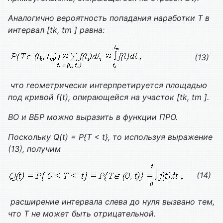
Аналогично вероятность попадания наработки
T
в
интервал
[tk, tm ]
равна:
(13)
что геометрически интерпретируется площадью
под кривой f(t), опирающейся на участок
[tk, tm ]
.
ВО и ВБР можно выразить в функции ПРО.
Поскольку Q(t) = P{T < t}, то используя выражение
(13), получим
(14)
расширение интервала слева до нуля вызвано тем,
что
T
не может быть отрицательной.