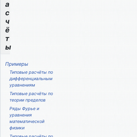
а
с
ч
ё
т
ы
Примеры
Типовые расчёты по
дифференциальным
уравнениям
Типовые расчёты по
теории пределов
Ряды Фурье и
уравнения
математической
физики
Типовые расчёты по