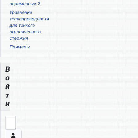
переменных 2
Уравнение
теплопроводности
для тонкого
ограниченного
стержня
Примеры
В
о
й
т
и
Логин