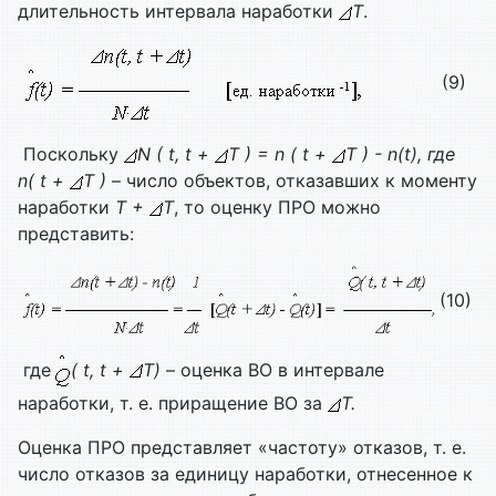
длительность интервала наработки
T
.
(9)
Поскольку
N ( t, t +
T ) = n ( t +
T ) - n(t), где
n( t +
T )
– число объектов, отказавших к моменту
наработки
T +
T
, то оценку ПРО можно
представить:
(10)
где
( t, t +
T)
– оценка ВО в интервале
наработки, т. е. приращение ВО за
T.
Оценка ПРО представляет «частоту» отказов, т. е.
число отказов за единицу наработки, отнесенное к