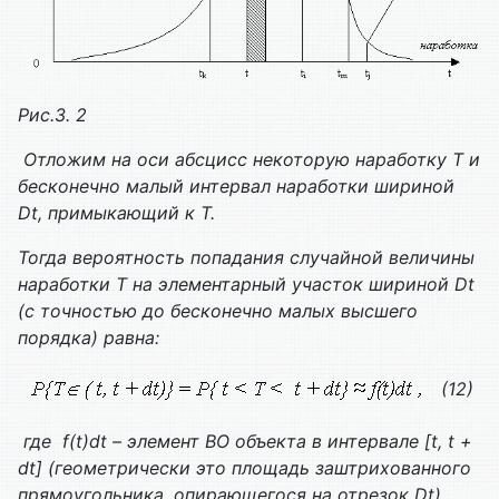
Рис.3. 2
Отложим на оси абсцисс некоторую наработку
T
и
бесконечно малый интервал наработки шириной
Dt
, примыкающий к
T
.
Тогда вероятность попадания случайной величины
наработки
T
на элементарный участок шириной
Dt
(с точностью до бесконечно малых высшего
порядка) равна:
(12)
где
f(t)dt
– элемент ВО объекта в интервале
[t, t +
dt]
(геометрически это площадь заштрихованного
прямоугольника, опирающегося на отрезок
Dt
).