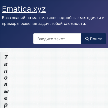
Ematica.xyz
База знаний по математике: подробные методички и
примеры решения задач любой сложности.
Поиск
Поиск
Т
и
п
о
в
ы
е
р