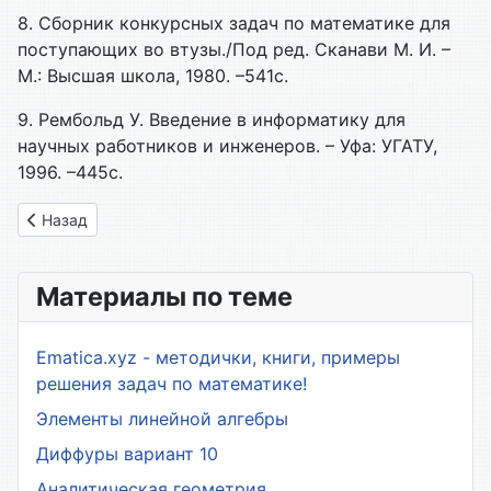
8. Сборник конкурсных задач по математике для
поступающих во втузы./Под ред. Сканави М. И. –
М.: Высшая школа, 1980. –541с.
9. Рембольд У. Введение в информатику для
научных работников и инженеров. – Уфа: УГАТУ,
1996. –445с.
Предыдущий: 4.2. Задачи по алгебре высказываний
Назад
Материалы по теме
Ematica.xyz - методички, книги, примеры
решения задач по математике!
Элементы линейной алгебры
Диффуры вариант 10
Аналитическая геометрия