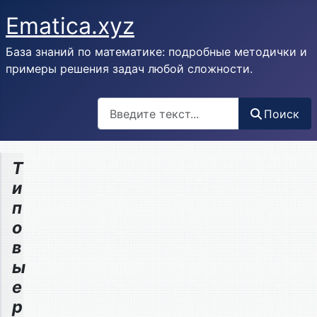
Ematica.xyz
База знаний по математике: подробные методички и
примеры решения задач любой сложности.
Поиск
Поиск
Т
и
п
о
в
ы
е
р