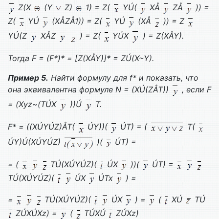
Z
(
X
(
Y
Z
)
1) =
Z
(
Y
Ú(
X
Å
Z
Å
)) =
Z
(
Y
Ú
(
X
Å
Z
Å1)) =
Z
(
Y
Ú
(
X
Å
)) =
Z
Y
Ú(
Z
X
Å
Z
) =
Z
(
Y
Ú
X
) =
Z
(
X
Å
Y
).
Тогда
F
= (
F
*)* = [
Z
(
X
Å
Y
)]* =
Z
Ú(
X
~
Y
).
Пример 5
.
Найти формулу для f* и показать, что
она эквивалентна формуле
N
= (
X
Ú(
Z
Å
T
))
, если
F
= (
Xyz
~(
T
Ú
X
))Ú
T
.
F
* = ((
X
Ú
Y
Ú
Z
)Å
T
(
Ú
Y
))(
Ú
T
) = (
T
(
Ú
Y
)Ú(
X
Ú
Y
Ú
Z
)
)(
Ú
T
) =
= (
T
Ú(
X
Ú
Y
Ú
Z
)(
Ú
X
))(
Ú
T
) =
T
Ú(
X
Ú
Y
Ú
Z
)(
Ú
X
Ú
Tx
) =
=
T
Ú(
X
Ú
Y
Ú
Z
)(
Ú
X
) =
(
X
Ú
T
Ú
Z
Ú
X
Ú
Xz
) =
(
T
Ú
X
Ú
Z
Ú
Xz
)