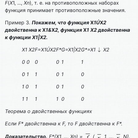
F
(
X
1, ...,
Xn
), т. е. на противоположных наборах
функция принимает противоположные значения.
Пример 3.
Покажем, что функция
Х
1
Ú
Х
2
двойственна к
X
1&
X
2, функция
Х
1 Х
2 двойственна
к функции
X
1|
X
2.
X
1
X
2
F
=
Х
1Ú
Х
2
F
*
G
=
X
1|
X
2
G
*=
X
1
X
2
0 0
0
0
1
1
0 1
1
0
1
0
1 0
1
0
1
0
1 1
1
1
0
0
Теорема о двойственных функциях
Если
F
* двойственна к
F
, то
F
двойственна к
F
*.
Доказательство.
F
*(
X
1, ...,
Xn
) =
(
1, ...,
N
).