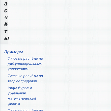
а
с
ч
ё
т
ы
Примеры
Типовые расчёты по
дифференциальным
уравнениям
Типовые расчёты по
теории пределов
Ряды Фурье и
уравнения
математической
физики
Типовые расчёты по