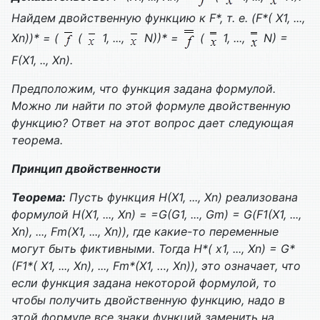
Найдем двойственную функцию к
F
*, т. е. (
F
*(
X
1, ...,
Xn
))* = (
(
1, ...,
N
))* =
(
1, ...,
N
) =
F
(
X
1, ..,
Xn
).
Предположим, что функция задана формулой.
Можно ли найти по этой формуле двойственную
функцию? Ответ на этот вопрос дает следующая
теорема.
Принцип двойственности
Теорема:
Пусть функция
H
(
X
1, ...,
Xn
) реализована
формулой
H
(
X
1, ...,
Xn
) = =
G
(
G
1, ...,
Gm
) =
G
(
F
1(
X
1, ...,
Xn
), ...,
Fm
(
X
1, ...,
Xn
)), где какие-то переменные
могут быть фиктивными. Тогда
H
*(
x
1, ...,
Xn
) =
G
*
(
F
1*(
X
1, ...,
Xn
), ...,
Fm
*(
X
1, …,
Xn
)), это означает, что
если функция задана некоторой формулой, то
чтобы получить двойственную функцию, надо в
этой формуле все знаки функций заменить на