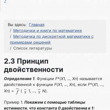
?
Вы здесь:
Главная
Методички и книги по математике
Методичка по дискретной математике с
примерами решений
Список литературы
2.3 Принцип
двойственности
Определение 1
.
Функции
F
*(
X
1, ...,
Xn
) называется
двойственной к функции
F
(
X
1, ...,
Xn
), если
F
*(
X
1, ...,
Xn
) =
(
1, ...,
N
).
Пример 1.
Покажем с помощью таблицы
истинности, что константа 0 двойственна к 1: