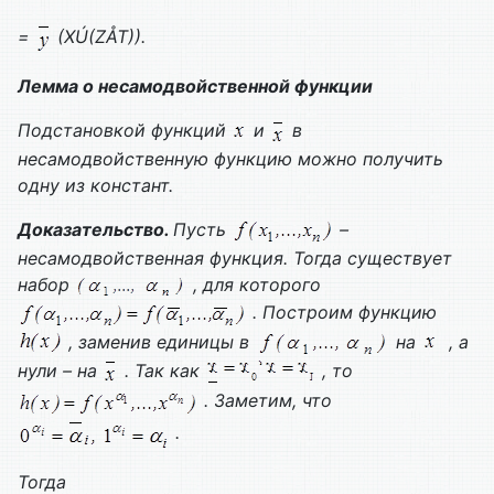
=
(
X
Ú(
Z
Å
T
)).
Лемма о несамодвойственной функции
Подстановкой функций
и
в
несамодвойственную функцию можно получить
одну из констант.
Доказательство.
Пусть
–
несамодвойственная функция. Тогда существует
набор
, для которого
. Построим функцию
, заменив единицы в
на
, а
нули – на
. Так как
, то
. Заметим, что
.
Тогда