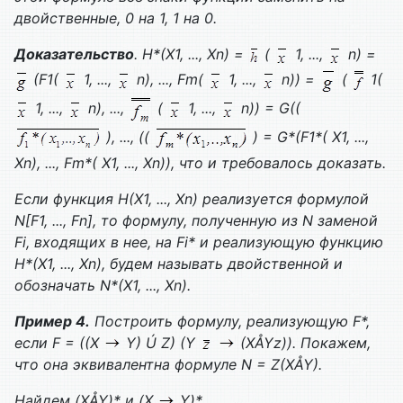
двойственные, 0 на 1, 1 на 0.
Доказательство
.
H
*(
X
1, ...,
Xn
) =
(
1, ...,
n) =
(
F
1(
1, ...,
n), ...,
Fm
(
1, ...,
n)) =
(
1(
1, ...,
n), ...,
(
1, ...,
n)) =
G
((
), ..., ((
) =
G
*(
F
1*(
X
1, ...,
Xn
), ...,
Fm
*(
X
1, ...,
Xn
)), что и требовалось доказать.
Если функция
H
(
X
1, ...,
Xn
) реализуется формулой
N
[
F
1, ...,
Fn
], то формулу, полученную из
N
заменой
Fi
, входящих в нее, на
Fi
* и реализующую функцию
H
*(
X
1, ...,
Xn
), будем называть двойственной и
обозначать
N
*(
X
1, ...,
Xn
).
Пример 4
.
Построить формулу, реализующую
F
*,
если
F
= ((
X
Y
) Ú
Z
) (
Y
(
X
Å
Yz
)). Покажем,
что она эквивалентна формуле
N
=
Z
(
X
Å
Y
).
Найдем (
X
Å
Y
)* и (
X
Y
)*.