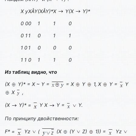
X y
X
Å
Y
(
X
Å
Y
)*
X
Y
(
X
Y
)*
0 0
0
1
1
0
0 1
1
0
1
1
1 0
1
0
0
0
1 1
0
1
1
0
Из таблиц видно, что
(
X
Y
)* =
X
~
Y
=
=
X
Y
1,
X
Y
=
Y
X
,
(
X
Y
)* =
Y
X
Y
=
Y
.
По принципу двойственности:
F
* =
Yz
(
(
X
(
Y
Z
)
1)) =
Yz