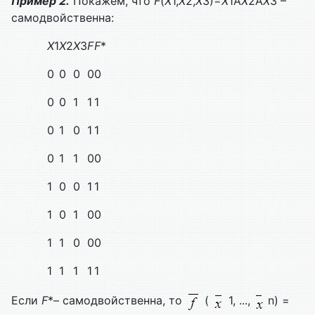
Пример 2.
Покажем, что
F
(
X
1,
X
2,
X
3)=
X
1Å
X
2Å
X
3 –
самодвойственна:
X
1
X
2
X
3
F
F
*
0
0
0
0
0
0
0
1
1
1
0
1
0
1
1
0
1
1
0
0
1
0
0
1
1
1
0
1
0
0
1
1
0
0
0
1
1
1
1
1
Если
F
*– самодвойственна, то
(
1, ...,
n) =