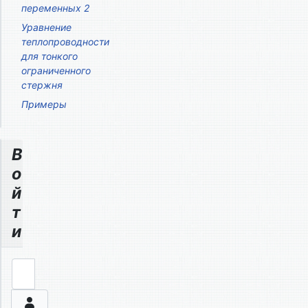
переменных 2
Уравнение
теплопроводности
для тонкого
ограниченного
стержня
Примеры
В
о
й
т
и
Логин