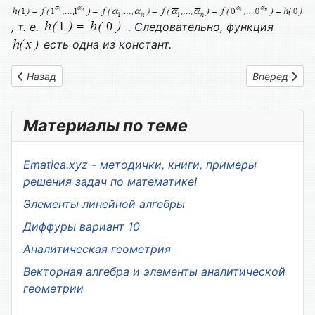
, т. е.
. Следовательно, функция
есть одна из констант.
Предыдущий: 2.2. Формульное задание функций алгебры ло
Следующий: 
Назад
Вперед
Материалы по теме
Ematica.xyz - методички, книги, примеры
решения задач по математике!
Элементы линейной алгебры
Диффуры вариант 10
Аналитическая геометрия
Векторная алгебра и элементы аналитической
геометрии