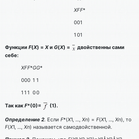
X
F
F
*
0
0
1
1
0
1
Функции
F
(
X
) =
X
и
G
(
X
) =
двойственны сами
себе:
X
F
F
*
G
G
*
0
0
0
1
1
1
1
1
0
0
Так как
F
*(0)=
(1).
Определение 2
.
Если
F
*(
X
1, ...,
Xn
) =
F
(
X
1, ...,
Xn
), то
F
(
X
1, ...,
Xn
) называется самодвойственной.