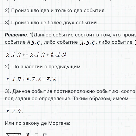
2) Произошло два и только два события;
3) Произошло не более двух событий.
Решение
. 1)Данное событие состоит в том, что про
событие
А
,
либо событие
,
либо событие
++
+
2). По аналогии с предыдущим:
3). Данное событие противоположно событию, состо
под заданное определение. Таким образом, имеем:
,
Или по закону де Моргана:
,