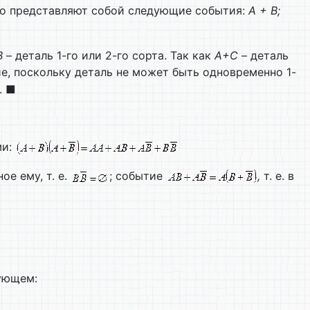
Что представляют собой следующие события:
А + В;
В
– деталь 1-го или 2-го сорта. Так как
А+С
– деталь
, поскольку деталь не может быть одновременно 1-
. ■
ми:
е ему, т. е.
; событие
,
т. е. в
дующем: