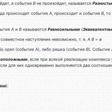
йдет, а событие
В
не произойдет, называется
Разность
гда происходит событие
А
, происходит и событие
В
, то
обытия
А
и
В
называются
Равносильными
(
Эквивалентн
х совместное наступление невозможно, т. е.
А В
= ø
бо орел (событие
А
), либо решка (событие
В
). Событие
воположными
, если при всякой реализации комплекса 
сли для них одновременно выполняются два соотнош
ана
):