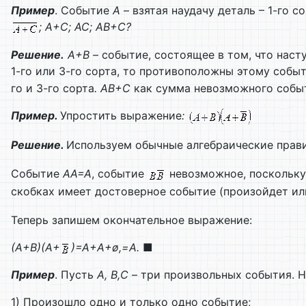
Пример
. Событие
А
– взятая наудачу деталь – 1-го с
; А+С; АС; АВ+С
?
Решение.
А+В
– событие, состоящее в том, что наст
1-го или 3-го сорта, то противоположны этому собы
го и 3-го сорта
.
АВ+С
как сумма невозможного собы
Пример.
Упростить выражение
:
Решение.
Используем обычные алгебраические прав
Событие
АА=А
, событие
невозможное, поскольк
скобках имеет достоверное событие (произойдет и
Теперь запишем окончательное выражение:
(А+В)(А+
)=А+А+ø
,
=А.
■
Пример
. Пусть
А, В,С
– три произвольных события. Н
1) Произошло одно и только одно событие;