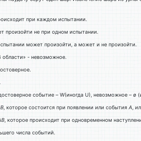
роисходит при каждом испытании.
т произойти не при одном испытании.
испытании может произойти, а может и не произойти.
 области» - невозможное.
достоверное.
.
 достоверное событие – W(иногда U), невозможное – ø (
+В
, которое состоится при появлении или события
А
, и
АВ
, которое происходит при одновременном наступлен
ьшего числа событий.