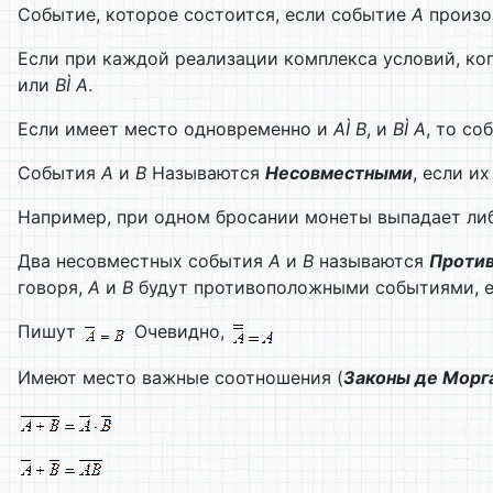
Событие, которое состоится, если событие
А
произо
Если при каждой реализации комплекса условий, ко
или
В
Ì
А
.
Если имеет место одновременно и
А
Ì
В
, и
В
Ì
А
, то с
События
А
и
В
Называются
Несовместными
, если и
Например, при одном бросании монеты выпадает ли
Два несовместных события
А
и
В
называются
Проти
говоря,
А
и
В
будут противоположными событиями, е
Пишут
Очевидно,
Имеют место важные соотношения (
Законы де Морг