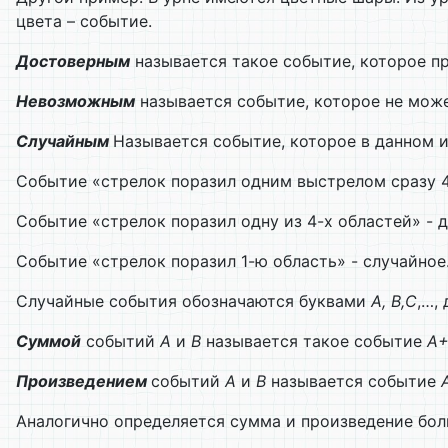
цвета – событие.
Достоверным
называется такое событие, которое п
Невозможным
называется событие, которое не може
Случайным
Называется событие, которое в данном 
Событие «стрелок поразил одним выстрелом сразу 4
Событие «стрелок поразил одну из 4-х областей» - 
Событие «стрелок поразил 1-ю область» - случайное
Случайные события обозначаются буквами
А, В,С
,…,
Суммой
событий
А
и
В
называется такое событие
А
Произведением
событий
А
и
В
называется событие
Аналогично определяется сумма и произведение бол