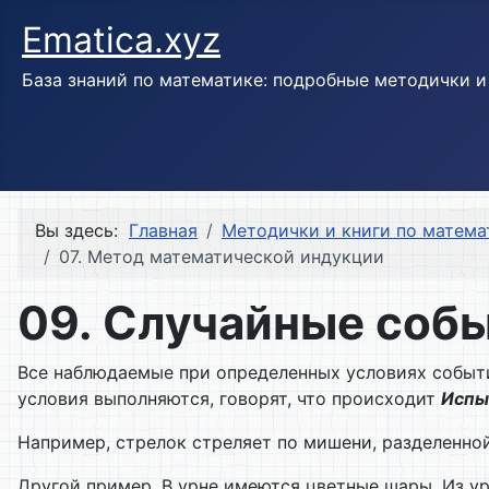
Ematica.xyz
База знаний по математике: подробные методички 
Вы здесь:
Главная
Методички и книги по матема
07. Метод математической индукции
09. Случайные соб
Все наблюдаемые при определенных условиях событ
условия выполняются, говорят, что происходит
Испы
Например, стрелок стреляет по мишени, разделенной
Другой пример. В урне имеются цветные шары. Из ур