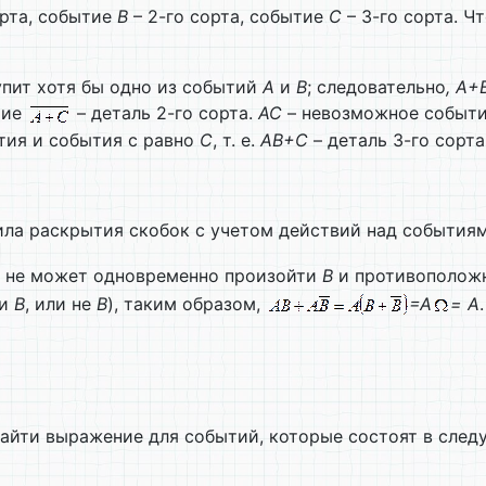
орта, событие
В
– 2-го сорта, событие
С
– 3-го сорта. 
упит хотя бы одно из событий
А
и
В
; следовательно
, А+
тие
– деталь 2-го сорта.
АС
– невозможное событие
тия и события с равно
С
, т. е.
АВ+С
– деталь 3-го сорта
ила раскрытия скобок с учетом действий над события
у не может одновременно произойти
В
и противоположно
ли
В
, или не
В
), таким образом,
=
А
=
А
.
айти выражение для событий, которые состоят в сле