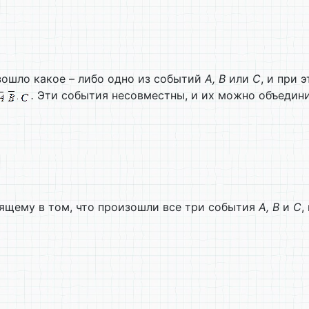
изошло какое – либо одно из событий
А, В
или
С
, и при 
.
Эти события несовместны, и их можно объедини
ящему в том, что произошли все три события
А, В
и
С
,