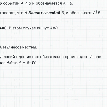
ю
событий
А
И
В
и обозначается
А - В
.
 говорят, что
А
Влечет за собой
В
, и обозначают
А
Ì
В
ыми
). В этом случае пишут
А=В
.
А
И
В
несовместны.
условий одно из них обязательно происходит. Иначе
ения
АВ=
ø
,
А + В=
W
.