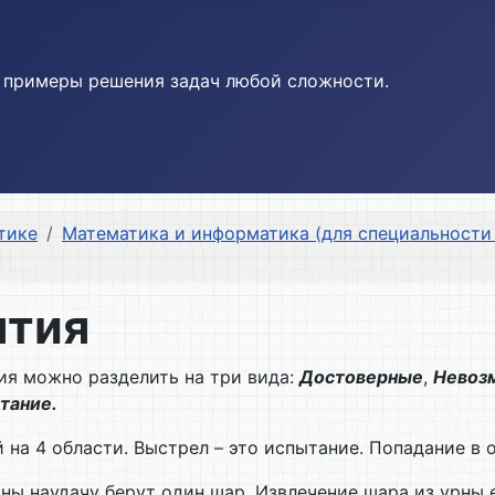
и примеры решения задач любой сложности.
тике
Математика и информатика (для специальности
ытия
ия можно разделить на три вида:
Достоверные
,
Невоз
тание.
 на 4 области. Выстрел – это испытание. Попадание в
ны наудачу берут один шар. Извлечение шара из урны