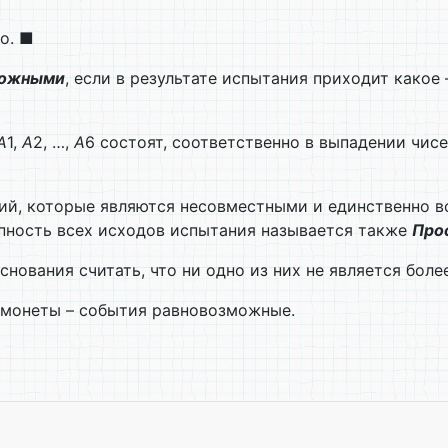
о. ■
можными
, если в результате испытания приходит какое 
А
1,
А
2, …,
А
6 состоят, соответственно в выпадении чисел 
ий, которые являются несовместными и единственно 
упность всех исходов испытания называется также
Про
основания считать, что ни одно из них не является бол
 монеты – события равновозможные.