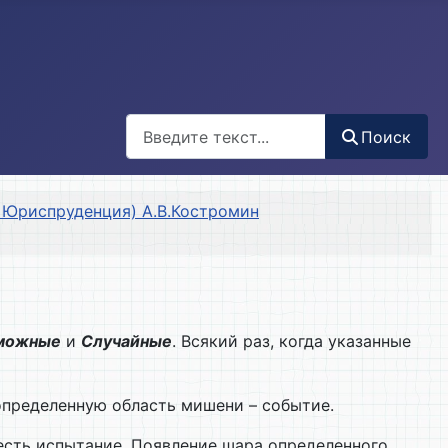
Поиск
Поиск
 Юриспруденция) А.В.Костромин
можные
и
Случайные
. Всякий раз, когда указанные
 определенную область мишени – событие.
 есть испытание. Появление шара определенного