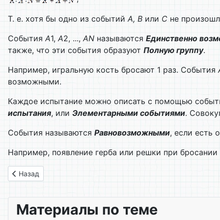
Т. е. хотя бы одно из событий
А, В
или
С
не произошл
События
А
1,
А
2, ...,
А
N
называются
Единственно воз
также, что эти события образуют
Полную группу
.
Например, игральную кость бросают 1 раз. События
возможными.
Каждое испытание можно описать с помощью событ
испытания
, или
Элементарными событиями
. Совок
События называются
Равновозможными
, если есть 
Например, появление герба или решки при бросании
Предыдущий: 08. Перестановки, размещения, , сочетания
Назад
Материалы по теме