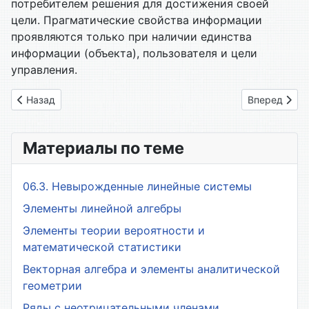
потребителем решения для достижения своей
цели. Прагматические свойства информации
проявляются только при наличии единства
информации (объекта), пользователя и цели
управления.
Предыдущий: 33. Правовое регулирование на информацион
Следующий:
Назад
Вперед
Материалы по теме
06.3. Невырожденные линейные системы
Элементы линейной алгебры
Элементы теории вероятности и
математической статистики
Векторная алгебра и элементы аналитической
геометрии
Ряды с неотрицательными членами.