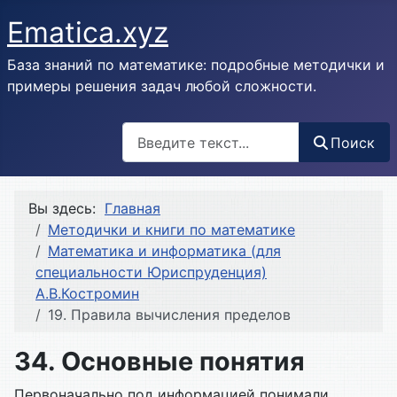
Ematica.xyz
База знаний по математике: подробные методички и
примеры решения задач любой сложности.
Поиск
Поиск
Вы здесь:
Главная
Методички и книги по математике
Математика и информатика (для
специальности Юриспруденция)
А.В.Костромин
19. Правила вычисления пределов
34. Основные понятия
Первоначально под информацией понимали