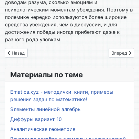
доводам разума, сколько эмоциям и
психологическим моментам убеждения. Поэтому в
полемике нередко используются более широкие
средства убеждения, чем в дискуссии, и для
достижения победы иногда прибегают даже к
разного рода уловкам.
Предыдущий: 08.1. Диалог как форма поиска истины и спос
Следующий: 
Назад
Вперед
Материалы по теме
Ematica.xyz - методички, книги, примеры
решения задач по математике!
Элементы линейной алгебры
Диффуры вариант 10
Аналитическая геометрия