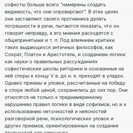
софисты больше всего "намерены создать
видимость, что они опровергают". В этих целях
они заставляют своего противника делать
погрешности в речи, пытаются показать, что он
говорит неправду, а его мнения расходятся с
общепринятыми и т. п. Под влиянием критики
таких выдающихся античных философов, как
Сократ, Платон и Аристотель, и созданием логики
как науки о правильных рассуждениях
софистические школы риторики и основанные на
ней споры к концу V в. до н. э. приходят в упадок.
Однако приемы и уловки, рассчитанные на победу
в споре любой ценой, сохранились до сих пор. Они
относятся не только к преднамеренному
нарушению правил логики в виде софизмов, но и к
использованию неточностей и неясностей
разговорной речи, психологических уловок и
других приемов, ориентированных на создание
трудностей для оппонента.