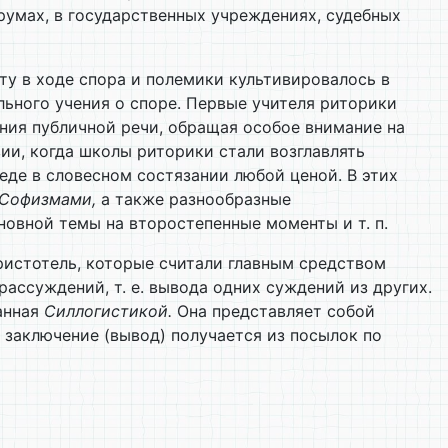
румах, в государственных учреждениях, судебных
ту в ходе спора и полемики культивировалось в
льного учения о споре. Первые учителя риторики
ения публичной речи, обращая особое внимание на
ии, когда школы риторики стали возглавлять
еде в словесном состязании любой ценой. В этих
Софизмами,
а также разнообразные
новной темы на второстепенные моменты и т. п.
ристотель, которые считали главным средством
ассуждений, т. е. вывода одних суждений из других.
ванная
Силлогистикой.
Она представляет собой
заключение (вывод) получается из посылок по