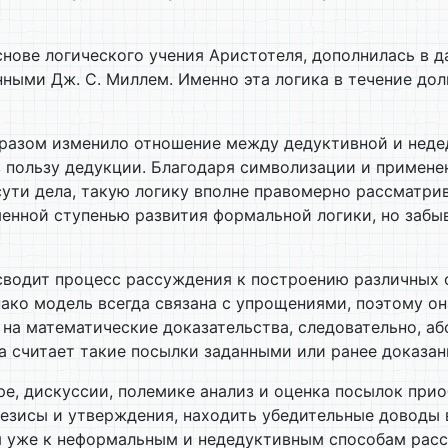
снове логического учения Аристотеля, дополнилась в 
ыми Дж. С. Миллем. Именно эта логика в течение дол
азом изменило отношение между дедуктивной и недед
в пользу дедукции. Благодаря символизации и примен
сути дела, такую логику вполне правомерно рассматр
нной ступенью развития формальной логики, но забыв
 сводит процесс рассуждения к построению различных
ко модель всегда связана с упрощениями, поэтому она
на математические доказательства, следовательно, аб
а считает такие посылки заданными или ранее доказа
е, дискуссии, полемике анализ и оценка посылок прио
зисы и утверждения, находить убедительные доводы в 
ся уже к неформальным и недедуктивным способам рас