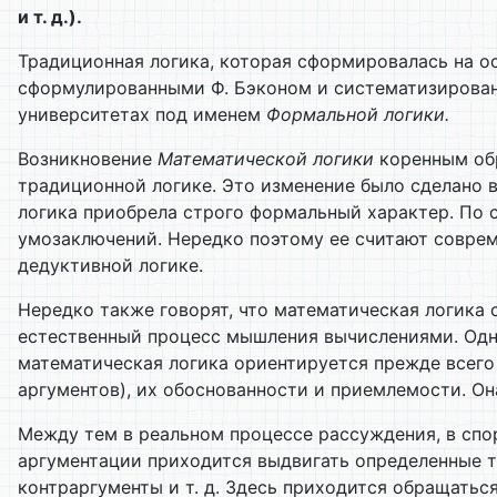
и т. д.).
Традиционная логика, которая сформировалась на о
сформулированными Ф. Бэконом и систематизированн
университетах под именем
Формальной логики.
Возникновение
Математической логики
коренным обр
традиционной логике. Это изменение было сделано 
логика приобрела строго формальный характер. По 
умозаключений. Нередко поэтому ее считают совреме
дедуктивной логике.
Нередко также говорят, что математическая логика
естественный процесс мышления вычислениями. Одна
математическая логика ориентируется прежде всего 
аргументов), их обоснованности и приемлемости. Он
Между тем в реальном процессе рассуждения, в спор
аргументации приходится выдвигать определенные те
контраргументы и т. д. Здесь приходится обращать