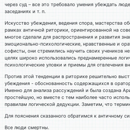
через суд – все это требовало умения убеждать лю
заседаниях и т. п.
Искусство убеждения, ведения спора, мастерства о
рамках античной риторики, ориентированной на сове
многое сделали для распространения и развития зна
эмоционально-психологические, нравственные и ора
софисты, они стремились научить своих учеников не
целях широко использовались преднамеренные логи
психологические уловки и приемы для отвлечения вн
Против этой тенденции в риторике решительно выст
убеждения - обоснованность содержащихся в ораторс
Именно для анализа рассуждений и была создана Арис
простейшую, но вместе с тем наиболее часто испол
правилам логической дедукции. Заметим, что терми
Для пояснения сказанного обратимся к античному си
Все люди смертны.