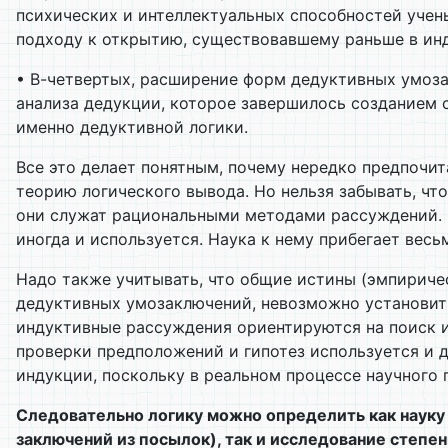
психических и интеллектуальных способностей учены
подходу к открытию, существовавшему раньше в инд
• В-четвертых, расширение форм дедуктивных умоза
анализа дедукции, которое завершилось созданием 
именно дедуктивной логики.
Все это делает понятным, почему нередко предпочит
теорию логического вывода. Но нельзя забывать, чт
они служат рациональными методами рассуждений. В
иногда и используется. Наука к нему прибегает вес
Надо также учитывать, что общие истины (эмпириче
дедуктивных умозаключений, невозможно установить 
индуктивные рассуждения ориентируются на поиск и
проверки предположений и гипотез используется и д
индукции, поскольку в реальном процессе научного 
Следовательно логику можно определить как науку
заключений из посылок), так и исследование степ