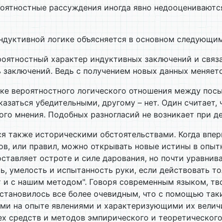
роятностные рассуждения иногда явно недооцениваютс
 индуктивной логике объясняется в основном следующи
вероятностный характер индуктивных заключений и свя
 заключений. Ведь с получением новых данных меняетс
нке вероятностного логического отношения между пос
казаться убедительными, другому – нет. Один считает,
го мнения. Подобных разногласий не возникает при д
ся также историческими обстоятельствами. Когда вперв
нов, или правил, можно открывать новые истины в опыт
 оставляет остроте и силе дарования, но почти уравни
, умелость и испытанность руки, если действовать тол
ит и с нашим методом". Говоря современным языком, т
 становилось все более очевидным, что с помощью так
и на опыте явлениями и характеризующими их величи
ех средств и методов эмпирического и теоретическог