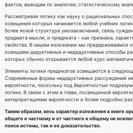
фактов, выводам по аналогии, статистическому анализ
Рассматривая логику как науку о рациональных спо
освещения которых начинается любой учебник логик
более ясной структура умозаключений, связь сужден
предмета мысли, и предиката – как признака, хара
свойства. В нашем изложении мы придерживаемся об
освещаем дедуктивные и недедуктивные способы рас
которых обычно открывается любой курс математиче
Элементы логики предикатов освещаются в следующей
Современные формы недедуктивных рассуждений нель
вероятности, поскольку под
Вероятностью
подразуме
логике. В связи с этим в главе, посвященной веро
интерпретациями вероятности и более подробно раз
Таким образом, весь характер изложения в книге ор
общего к частному и от частного к общему не исклю
поиск истины, так и ее доказательство.