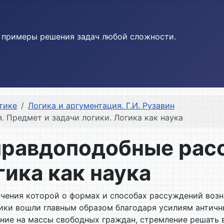
и примеры решения задач любой сложности.
тике
Логика и аргументация. Г.И. Рузавин
 Предмет и задачи логики. Логика как наука
 правдоподобные рас
гика как наука
учения которой о формах и способах рассуждений возн
ики вошли главным образом благодаря усилиям античны
ияние на массы свободных граждан, стремление решат