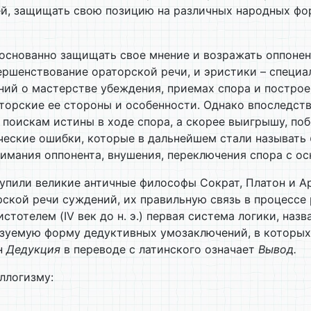
дей, защищать свою позицию на различных народных фо
боснованно защищать свое мнение и возражать оппонен
ршенствование ораторской речи, и эристики – специа
ний о мастерстве убеждения, приемах спора и постро
торские ее стороны и особенности. Однако впоследств
 поискам истины в ходе спора, а скорее выигрышу, поб
ческие ошибки, которые в дальнейшем стали называть
имания оппонента, внушения, переключения спора с ос
упили великие античные философы Сократ, Платон и А
кой речи суждений, их правильную связь в процессе р
тотелем (IV век до н. э.) первая система логики, наз
ьзуемую форму дедуктивных умозаключений, в которых 
н
Дедукция
в переводе с латинского означает
Вывод.
ллогизму: