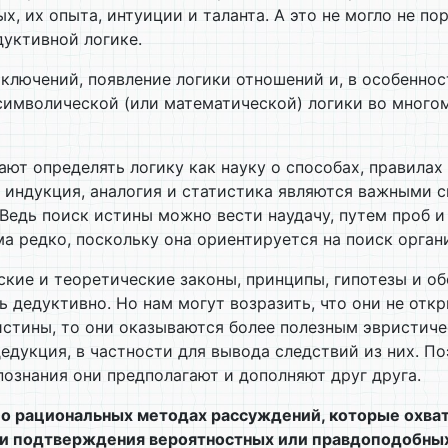
х, их опыта, интуиции и таланта. А это не могло не п
уктивной логике.
ключений, появление логики отношений и, в особенно
символической (или математической) логики во много
ают определять логику как науку о способах, правила
о индукция, аналогия и статистика являются важными 
едь поиск истины можно вести наудачу, путем проб и 
ьма редко, поскольку она ориентируется на поиск орга
ские и теоретические законы, принципы, гипотезы и о
дедуктивно. Но нам могут возразить, что они не откр
стины, то они оказываются более полезным эвристиче
едукция, в частности для вывода следствий из них. П
познания они предполагают и дополняют друг друга.
 о рациональных методах рассуждений, которые охва
ени подтверждения вероятностных или правдоподобны