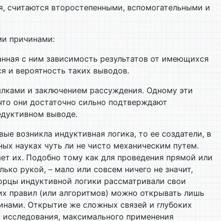
я, считаются второстепенными, вспомогательными и
ми причинами:
занная с ним зависимость результатов от имеющихся
я и вероятность таких выводов.
ылками и заключением рассуждения. Одному эти
 что они достаточно сильно подтверждают
едуктивном выводе.
ые возникла индуктивная логика, то ее создатели, в
ных науках чуть ли не чисто механическим путем.
вает их. Подобно тому как для проведения прямой или
ько рукой, – мало или совсем ничего не значит,
ворцы индуктивной логики рассматривали свои
их правил (или алгоритмов) можно открывать лишь
нами. Открытие же сложных связей и глубоких
о исследования, максимального применения