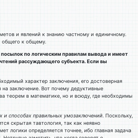
дметов и явлений к знанию частному и единичному.
т общего к общему.
из посылок по логическим правилам вывода и имеет
очтений рассуждающего субъекта. Если вы
бходимый характер заключения, его достоверная
я на заключение. Вот почему дедуктивные
а теорем в математике, но и всюду, где необходимы
х и способах правильных умозаключений.
Поскольку,
тся скрытая тавтология, так как неявно
мет логики определяется точнее, ибо главная задача
. Нетрудно заметить, что когда говорят о