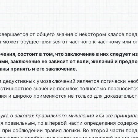
совершается от общего знания о некотором классе пре
я может осуществляться от частного к частному или о
ения, состоит в том, что заключение в них следует 
ми, заключение не зависит от воли, желаний и предп
аны принять и его заключение.
 дедуктивных умозаключений является логически нео
истинностное значение посылок полностью переноситс
я и широко применяются не только для доказательств
аука о законах правильного мышления или же принципа
я правильным, то в первой части определения содержи
я при соблюдении правил логики. Во второй части пред
ыявлению способов получения одних суждений из других