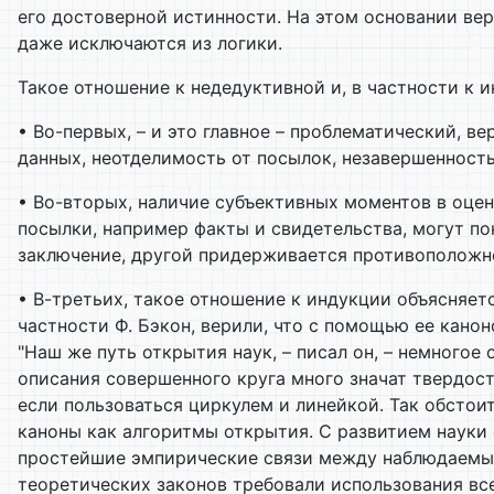
его достоверной истинности. На этом основании ве
даже исключаются из логики.
Такое отношение к недедуктивной и, в частности к
• Во-первых, – и это главное – проблематический, 
данных, неотделимость от посылок, незавершенность
• Во-вторых, наличие субъективных моментов в оце
посылки, например факты и свидетельства, могут по
заключение, другой придерживается противоположно
• В-третьих, такое отношение к индукции объясняет
частности Ф. Бэкон, верили, что с помощью ее кано
"Наш же путь открытия наук, – писал он, – немногое
описания совершенного круга много значат твердость
если пользоваться циркулем и линейкой. Так обсто
каноны как алгоритмы открытия. С развитием науки
простейшие эмпирические связи между наблюдаемым
теоретических законов требовали использования вс