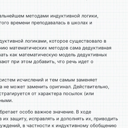
дальнейшем методами индуктивной логики,
гого времени преподавалась в школах и
уктивной логиками, которое существовало в
ению математических методов сама дедуктивная
ивать как математическую модель дедуктивных
ают при этом добавить, что речь идет о
 систем исчислений и тем самым заменяет
 не может заменить оригинал. Действительно,
страгируется от характера посылок (или
нными.
бретает особо важное значение. В ходе
их защиту, исправлять и дополнять их, приводить
суждений, в частности к индуктивному обобщению