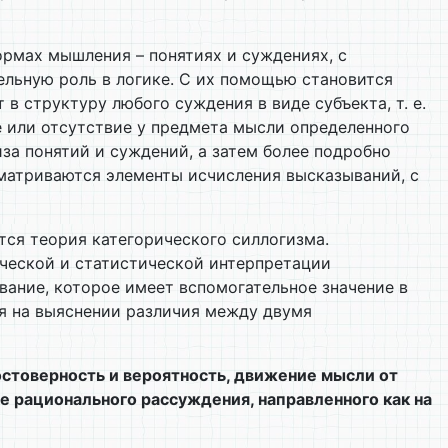
ормах мышления – понятиях и суждениях, с
ельную роль в логике. С их помощью становится
в структуру любого суждения в виде субъекта, т. е.
е или отсутствие у предмета мысли определенного
а понятий и суждений, а затем более подробно
сматриваются элементы исчисления высказываний, с
тся теория категорического силлогизма.
ической и статистической интерпретации
вание, которое имеет вспомогательное значение в
ся на выяснении различия между двумя
достоверность и вероятность, движение мысли от
се рационального рассуждения, направленного как на