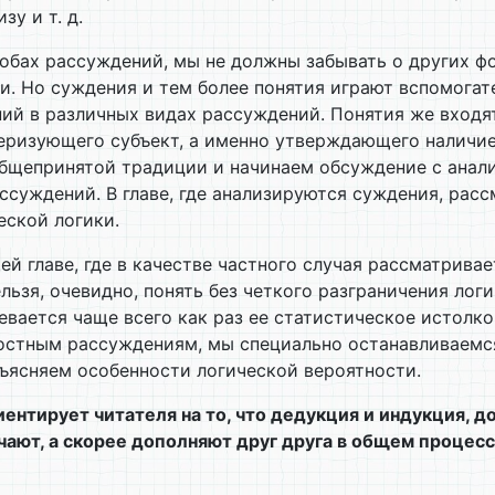
у и т. д.
собах рассуждений, мы не должны забывать о других ф
и. Но суждения и тем более понятия играют вспомогат
ий в различных видах рассуждений. Понятия же входят 
ктеризующего субъект, а именно утверждающего наличи
щепринятой традиции и начинаем обсуждение с анализ
суждений. В главе, где анализируются суждения, рас
ской логики.
 главе, где в качестве частного случая рассматривае
зя, очевидно, понять без четкого разграничения лог
вается чаще всего как раз ее статистическое истолко
ятностным рассуждениям, мы специально останавливаем
ъясняем особенности логической вероятности.
иентирует читателя на то, что дедукция и индукция, 
чают, а скорее дополняют друг друга в общем процес