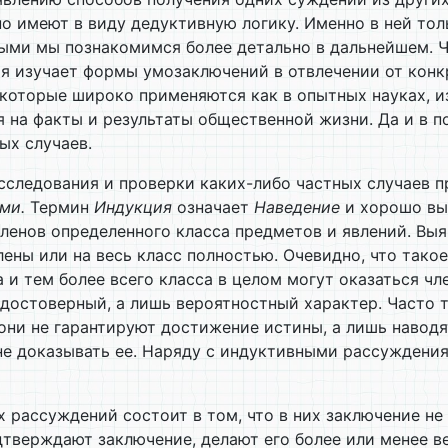
но имеют в виду дедуктивную логику. Именно в ней то
рыми мы познакомимся более детально в дальнейшем. 
я изучает формы умозаключений в отвлечении от конкр
 которые широко применяются как в опытных науках, и
 на факты и результаты общественной жизни. Да и в 
ых случаев.
сследования и проверки каких-либо частных случаев п
ыми.
Термин
Индукция
означает
Наведение
и хорошо вы
ленов определенного класса предметов и явлений. Выя
ены или на весь класс полностью. Очевидно, что тако
 и тем более всего класса в целом могут оказаться 
достоверный, а лишь вероятностный характер. Часто 
они не гарантируют достижение истины, а лишь наводя
 не доказывать ее. Наряду с индуктивными рассуждени
ассуждений состоит в том, что в них заключение не сл
дтверждают заключение, делают его более или менее в