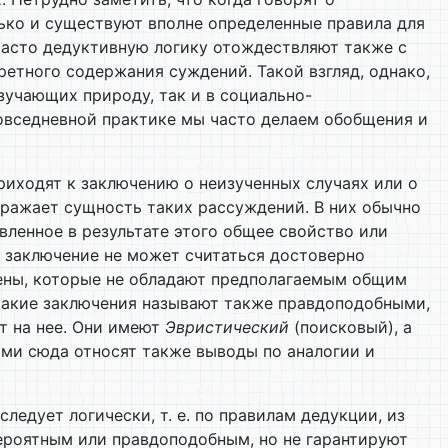
лько и существуют вполне определенные правила для
Часто дедуктивную логику отождествляют также с
етного содержания суждений. Такой взгляд, однако,
зучающих природу, так и в социально-
повседневной практике мы часто делаем обобщения и
риходят к заключению о неизученных случаях или о
ражает сущность таких рассуждений. В них обычно
вленное в результате этого общее свойство или
е заключение не может считаться достоверно
члены, которые не обладают предполагаемым общим
такие заключения называют также правдоподобными,
т на нее. Они имеют
Эвристический
(поисковый), а
ями сюда относят также выводы по аналогии и
едует логически, т. е. по правилам дедукции, из
ероятным или правдоподобным, но не гарантируют