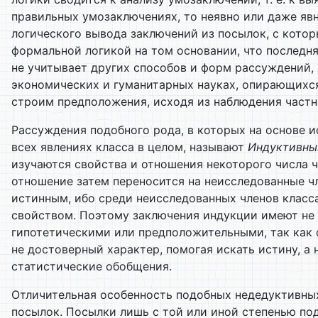
правильных умозаключениях, то неявно или даже яв
логического вывода заключений из посылок, с кото
формальной логикой на том основании, что последня
не учитывает других способов и форм рассуждений,
экономических и гуманитарных науках, опирающихся
строим предположения, исходя из наблюдения частн
Рассуждения подобного рода, в которых на основе и
всех явлениях класса в целом, называют
Индуктивн
изучаются свойства и отношения некоторого числа ч
отношение затем переносится на неисследованные чл
истинным, ибо среди неисследованных членов класса
свойством. Поэтому заключения индукции имеют не 
гипотетическими или предположительными, так как 
не достоверный характер, помогая искать истину, а
статистические обобщения.
Отличительная особенность подобных недедуктивных р
посылок. Посылки лишь с той или иной степенью по