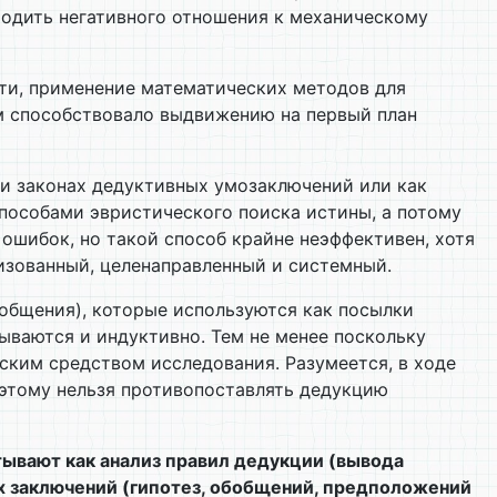
ородить негативного отношения к механическому
сти, применение математических методов для
м способствовало выдвижению на первый план
х и законах дедуктивных умозаключений или как
способами эвристического поиска истины, а потому
ошибок, но такой способ крайне неэффективен, хотя
низованный, целенаправленный и системный.
бобщения), которые используются как посылки
ываются и индуктивно. Тем не менее поскольку
ским средством исследования. Разумеется, в ходе
оэтому нельзя противопоставлять дедукцию
тывают как анализ правил дедукции (вывода
х заключений (гипотез, обобщений, предположений