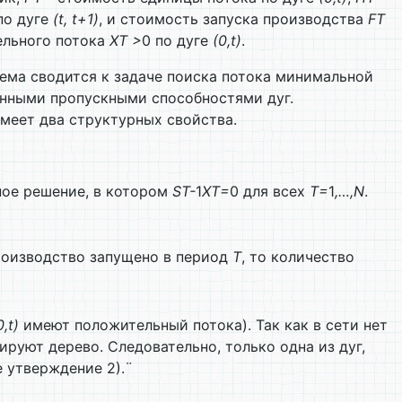
по дуге
(t, t+1)
, и стоимость запуска производства
F
T
ельного потока
X
T
>
0 по дуге
(0,t)
.
ема сводится к задаче поиска потока минимальной
енными пропускными способностями дуг.
меет два структурных свойства.
ное решение, в котором
S
T
-
1
X
T
=
0 для всех
T=
1
,…,
N
.
роизводство запущено в период
T
, то количество
0,t)
имеют положительный потока). Так как в сети нет
руют дерево. Следовательно, только одна из дуг,
 утверждение 2).¨