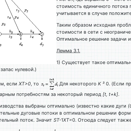
стоимость единичного потока 
учитывается в случае положит
Таким образом исходная пробл
стоимости в сети с неогранич
Оптимальное решение задачи и
Лемма 3.1
.
1) Существует такое оптималь
запас нулевой.)
ом, если
X
T
>0
, то
Для некоторого
K
³
0. (Если п
арным потребностям за некоторый период
[t, t+k]
.
зводства выбраны оптимально (известно какие дуги
(
тельные дуговые потоки в оптимальном решении форми
тельный поток. Значит
S
T
-
1
X
T
=
0. Отсюда следует также