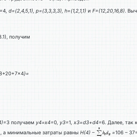
=
4
, d=(2,4,5,1), p=(3,3,3,3), h=(1,2,1,1)
и
F=(12,20,16,8)
. Вы
1), получим
28+20+7×4
}=
4)=
3 получаем
y4=x4=
0
, y3=
1
, x3=d3+d4=
6
.
Далее, так 
)
, а минимальные затраты равны
H(4) –
=
106 – 37