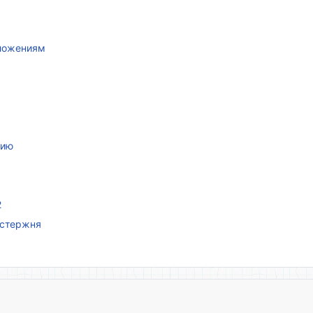
иложениям
нию
2
 стержня