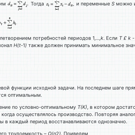
чим
Тогда
и переменные
S
можно и
влетворением потребностей периодов 1
,...,k
. Если
T
£
k
-
ционал
H(t
-
1
)
также должен принимать минимальное знач
вой функции исходной задачи. На последнем шаге пря
тся оптимальным.
ение по условно-оптимальному
T
(
K
)
, в котором достат
, когда осуществлялось производство. Повторяя анал
сы в каждый период восстанавливаются однозначно.
его трудоемкость –
O(n
2
)
. Приведем