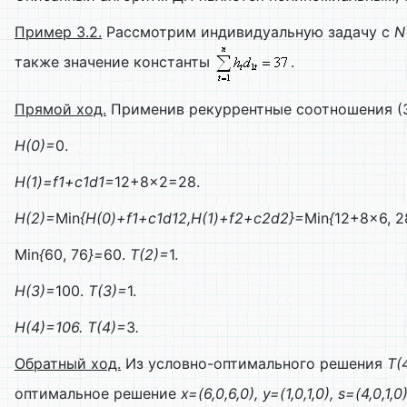
Пример 3.2.
Рассмотрим индивидуальную задачу с
N
также значение константы
.
Прямой ход.
Применив рекуррентные соотношения (3.
H(0)=
0.
H(1)=f1+c1d1=
12+8×2=28.
H(2)=
Min
{H(0)+f1+c1d12,H(1)+f2+c2d2}=
Min
{
12+8×6, 
Min
{
60, 76
}=
60.
T(2)=
1.
H(3)=
100.
T(3)=
1.
H(4)=106.
T(4)=
3
.
Обратный ход.
Из условно-оптимального решения
T(
оптимальное решение
x=(6,0,6,0), y=(1,0,1,0), s=(4,0,1,0