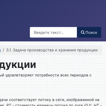
Поиск
Поиск
ю
3.1. Задача производства и хранения продукции
одукции
ый удовлетворяет потребности всех периодов с
ачи соответствует потоку в сети, изображенной на
ик,
P
T
- стоимость единицы потока по дуге
(0,t)
,
H
T
-