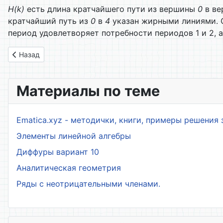
H(k)
есть длина кратчайшего пути из вершины
0
в в
кратчайший путь из
0
в
4
указан жирными линиями. О
период удовлетворяет потребности периодов 1 и 2, а
Предыдущий: 3. Динамическое программирование
Назад
Материалы по теме
Ematica.xyz - методички, книги, примеры решения 
Элементы линейной алгебры
Диффуры вариант 10
Аналитическая геометрия
Ряды с неотрицательными членами.