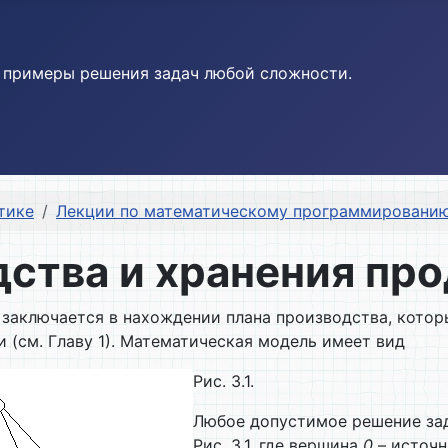
и примеры решения задач любой сложности.
тике
Лекции по математическому программировани
одства и хранения пр
 заключается в нахождении плана производства, котор
(см. Главу 1). Математическая модель имеет вид
Рис. 3.1.
Любое допустимое решение зад
Рис. 3.1, где вершина
0
– источн