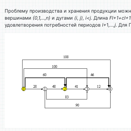
Проблему производства и хранения продукции можно
вершинами
{0,1,...,n}
и дугами
(i, j), i<j
. Длина
F
I
+1
+c
I
+1
удовлетворения потребностей периодов
I+
1
,…,j
. Для 