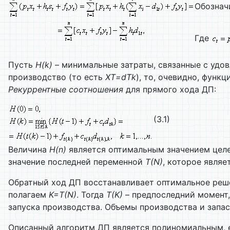
Обозна
Где
Пусть
H(k)
– минимальные затраты, связанные с удо
производство (то есть
X
T
=d
Tk
), то, очевидно, функ
Рекуррентные соотношения
для прямого хода ДП:
(3.1)
Величина
H(n)
является оптимальным значением целе
значение последней переменной
T
(
N
)
, которое являе
Обратный ход ДП восстанавливает оптимальное реш
полагаем
K
=
T
(
N
)
. Тогда
T
(
K
)
– предпоследний момент
запуска производства. Объемы производства и запа
Описанный алгоритм ДП является полиномиальным, 