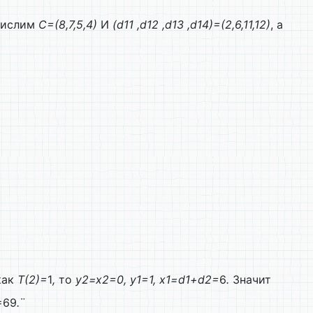
числим
C=(8,7,5,4)
И
(d11
,d12
,d13
,d14)=(2,6,11,12)
, а
как
T(2)=
1
,
то
y2=x2=0, y1=1, x1=d1+d2=
6
.
Значит
=69
.
¨