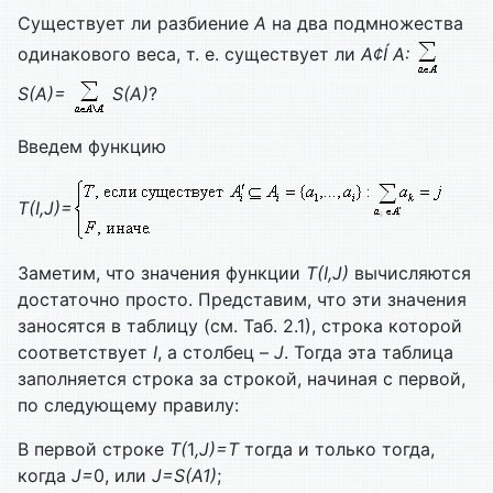
Существует ли разбиение
A
на два подмножества
одинакового веса, т. е. существует ли
А
¢
Í
А:
S
(
A
)=
S
(
A
)
?
Введем функцию
T
(
I
,
J
)=
Заметим, что значения функции
T
(
I
,
J
)
вычисляются
достаточно просто. Представим, что эти значения
заносятся в таблицу (см. Таб. 2.1), строка которой
соответствует
I
, а столбец –
J
. Тогда эта таблица
заполняется строка за строкой, начиная с первой,
по следующему правилу:
В первой строке
T
(
1
,
J
)=
T
тогда и только тогда,
когда
J
=
0, или
J
=
S
(
A
1
)
;