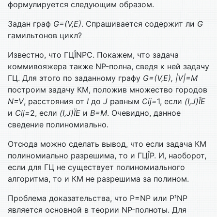
формулируется следующим образом.
Задан граф
G
=(
V
,
E
)
. Спрашивается содержит ли
G
гамильтонов цикл?
Известно, что ГЦÎNPC. Покажем, что задача
коммивояжера также NP-полна, сведя к ней задачу
ГЦ. Для этого по заданному графу
G
=(
V
,
E
), |
V
|=
M
построим задачу КМ, положив множество городов
N
=
V
, расстояния от
I
до
J
равным
Cij
=
1, если
(
I
,
J
)
Î
E
и
Cij
=
2, если
(
I
,
J
)
Ï
E
и
B
=
M
. Очевидно, данное
сведение полиномиально.
Отсюда можно сделать вывод, что если задача КМ
полиномиально разрешима, то и ГЦÎP. И, наоборот,
если для ГЦ не существует полиномиального
алгоритма, то и КМ не разрешима за полином.
Проблема доказательства, что P=NP или P¹NP
является основной в теории NP-полноты. Для