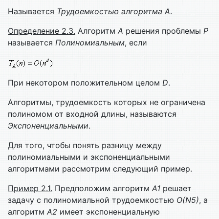
Называется
Трудоемкостью алгоритма
A
.
Определение 2.3.
Алгоритм
A
решения проблемы
P
называется
Полиномиальным
, если
При некотором положительном целом
D
.
Алгоритмы, трудоемкость которых не ограничена
полиномом от входной длины, называются
Экспоненциальными
.
Для того, чтобы понять разницу между
полиномиальными и экспоненциальными
алгоритмами рассмотрим следующий пример.
Пример 2.1.
Предположим алгоритм
A
1
решает
задачу с полиномиальной трудоемкостью
O
(
N
5
)
, а
алгоритм
A
2
имеет экспоненциальную