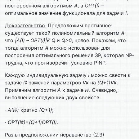
постороенном алгоритмом
A
, а
OPT
(
I
)
–
оптимальное значение функционала для задачи
I
.
Доказательство
. Предположим противное:
существует такой полиномиальный алгоритм
A
,
что
|
A
(
I
) –
OPT
(
I
)|
£
Q
и
Q
>0
, целое. Покажем, что
тогда алгоритм
А
можно использован для
построения оптимального решения ЗР, которая NP-
трудна, что противоречит условию P¹NP.
Каждую индивидуальную задачу
I
можно свести к
задаче
I
¢
заменой параметров
Vk
на
(
Q
+1)
Vk
.
Применим алгоритм
A
к задаче
I
¢
. Очевидно,
выполнение следующих двух свойств:
·
А(I
¢
)
кратно
(Q+1)
;
·
OPT(I
¢
)=(Q+1)OPT(I)
.
Раз в предположении неравенство (2.3)