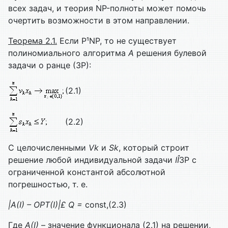
всех задач, и теория NP-полноты может помочь
очертить возможности в этом направлении.
Теорема 2.1.
Если P¹NP, то не существует
полиномиального алгоритма
A
решения булевой
задачи о ранце (ЗР):
(2.1)
(2.2)
С целочисленными
Vk
и
Sk
, который строит
решение любой индивидуальной задачи
I
Î
ЗР с
ограниченной константой абсолютной
погрешностью, т. е.
|A(I) – OPT(I)|
£
Q =
const,
(2.3)
Где
A
(
I
)
– значение функционала (2.1) на решении,