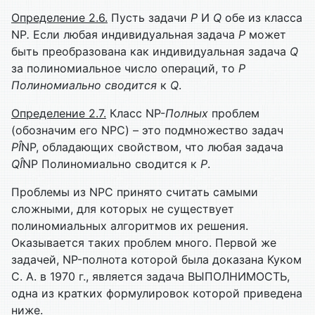
Определение 2.6.
Пусть задачи
P
И
Q
обе из класса
NP
.
Если любая индивидуальная задача
P
может
быть преобразована как индивидуальная задача
Q
за полиномиальное число операций, то
P
Полиномиально сводится
к
Q
.
Определение 2.7.
Класс NP-
Полных
проблем
(обозначим его NPC) – это подмножество задач
P
Î
NP, обладающих свойством, что любая задача
Q
Î
NP
Полиномиально сводится к
P
.
Проблемы из NPC принято считать самыми
сложными, для которых не существует
полиномиальных алгоритмов их решения.
Оказывается таких проблем много. Первой же
задачей, NP-полнота которой была доказана Куком
С. А. в 1970 г., является задача ВЫПОЛНИМОСТЬ,
одна из кратких формулировок которой приведена
ниже.