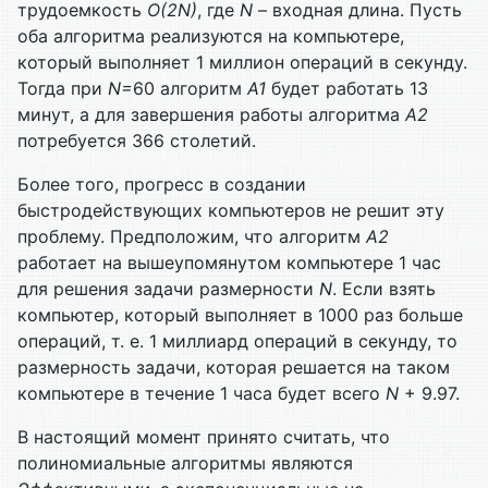
трудоемкость
O
(2
N
)
, где
N
– входная длина. Пусть
оба алгоритма реализуются на компьютере,
который выполняет 1 миллион операций в секунду.
Тогда при
N
=
60 алгоритм
A
1
будет работать 13
минут, а для завершения работы алгоритма
A
2
потребуется 366 столетий.
Более того, прогресс в создании
быстродействующих компьютеров не решит эту
проблему. Предположим, что алгоритм
A
2
работает на вышеупомянутом компьютере 1 час
для решения задачи размерности
N
. Если взять
компьютер, который выполняет в 1000 раз больше
операций, т. е. 1 миллиард операций в секунду, то
размерность задачи, которая решается на таком
компьютере в течение 1 часа будет всего
N
+ 9.97.
В настоящий момент принято считать, что
полиномиальные алгоритмы являются