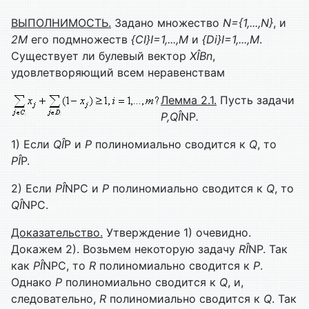
ВЫПОЛНИМОСТЬ.
Задано множество
N
={1,...,
N
}
, и
2
M
его подмножеств
{
C
I
}
I
=1,...,
M
и
{
Di
}
I
=1,...,
M
.
Существует ли булевый вектор
X
Î
Bn
,
удовлетворяющий всем неравенствам
Лемма 2.1.
Пусть задачи
P
,
Q
Î
NP
.
1) Если
Q
Î
P и
P
полиномиально сводится к
Q
, то
P
Î
P.
2) Если
P
Î
NPC и
P
полиномиально сводится к
Q
, то
Q
Î
NPC.
Доказательство.
Утверждение 1) очевидно.
Докажем 2). Возьмем некоторую задачу
R
Î
NP. Так
как
P
Î
NPC, то
R
полиномиально сводится к
P
.
Однако
P
полиномиально сводится к
Q
, и,
следовательно,
R
полиномиально сводится к
Q
. Так