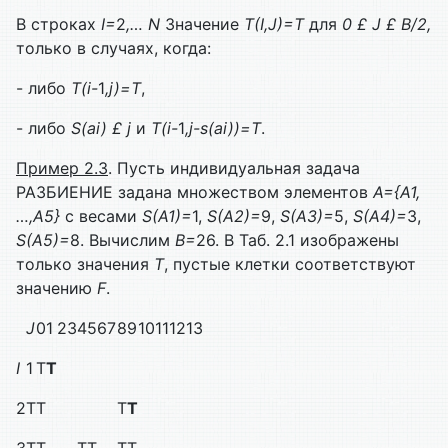
В строках
I
=
2
,…
N
Значение
T
(
I
,
J
)=
T
для
0
£
J
£
B
/2,
только в случаях, когда:
- либо
T(i-
1
,j)=T
,
- либо
S(ai)
£
j
и
T(i-
1
,j-s(ai))=T
.
Пример 2.3
. Пусть индивидуальная задача
РАЗБИЕНИЕ задана множеством элементов
A
={
A
1
,
…,
A
5
}
с весами
S
(
A
1
)=
1,
S
(
A
2
)=
9,
S
(
A
3
)=
5,
S
(
A
4
)=
3,
S
(
A
5
)=
8. Вычислим
B
=
26. В Таб. 2.1 изображены
только значения
T
, пустые клетки соответствуют
значению
F
.
J
0
1
2
3
4
5
6
7
8
9
10
11
12
13
I
1
T
T
2
T
T
T
T
3
T
T
T
T
T
T