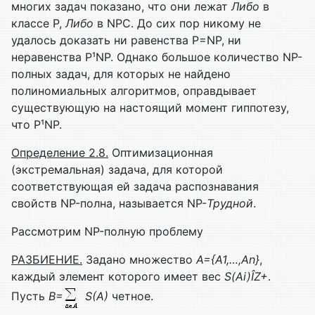
многих задач показано, что они лежат
Либо
в
классе P,
Либо
в NPC. До сих пор никому не
удалось доказать ни равенства P=NP, ни
неравенства P¹NP. Однако большое количество NP-
полных задач, для которых не найдено
полиномиальных алгоритмов, оправдывает
существующую на настоящий момент гиппотезу,
что P¹NP.
Определение 2.8.
Оптимизационная
(экстремальная) задача, для которой
соответствующая ей задача распознавания
свойств NP-полна, называется NP-
Трудной
.
Рассмотрим NP-полную проблему
РАЗБИЕНИЕ.
Задано множество
A
={
A
1
,…,
An
}
,
каждый элемент которого имеет вес
S
(
Ai
)
Î
Z
+
.
Пусть
B
=
S
(
A
)
четное.