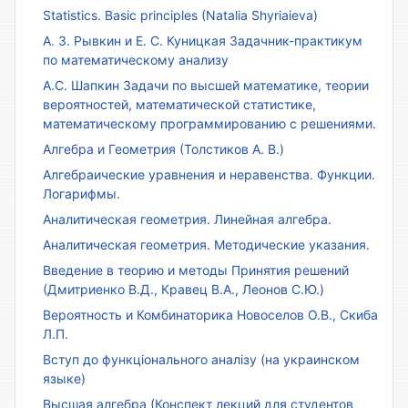
Statistics. Basic principles (Natalia Shyriaieva)
А. З. Рывкин и Е. С. Куницкая Задачник-практикум
по математическому анализу
А.С. Шапкин Задачи по высшей математике, теории
вероятностей, математической статистике,
математическому программированию с решениями.
Алгебра и Геометрия (Толстиков А. В.)
Алгебраические уравнения и неравенства. Функции.
Логарифмы.
Аналитическая геометрия. Линейная алгебра.
Аналитическая геометрия. Методические указания.
Введение в теорию и методы Принятия решений
(Дмитриенко В.Д., Кравец В.А., Леонов С.Ю.)
Вероятность и Комбинаторика Новоселов О.В., Скиба
Л.П.
Вступ до функціонального аналізу (на украинском
языке)
Высшая алгебра (Конспект лекций для студентов