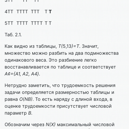
4
T
T
T
T
T
T
T
T
T
T
T
5
T
T
T
T
T
T
T
T
T
T
T
T
Таб. 2.1.
Как видно из таблицы,
T
(
5,13
)=
T
. Значит,
множество можно разбить на два подмножества
одинакового веса. Это разбиение легко
восстанавливается по таблице и соответствует
А
¢
={
A
1
,
A
2
,
A
4
}
.
Нетрудно заметить, что трудоемкость решения
задачи определяется размерностью таблицы и
равна
O
(
NB
)
. То есть наряду с длиной входа, в
оценке трудоемкости присутствует числовой
параметр
B
.
Обозначим через
N
(
X
)
максимальный числовой