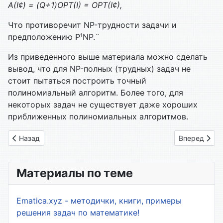
А(I
¢
) = (Q+1)OPT(I) = OPT(I
¢
),
Что противоречит NP-трудности задачи и
предположению P¹NP.¨
Из приведенного выше материала можно сделать
вывод, что для NP-полных (трудных) задач не
стоит пытаться построить точный
полиномиальный алгоритм. Более того, для
некоторых задач не существует даже хороших
приближенных полиномиальных алгоритмов.
Предыдущий: 1.4. Задача производства и хранения продукц
Следующий: 
Назад
Вперед
Материалы по теме
Ematica.xyz - методички, книги, примеры
решения задач по математике!