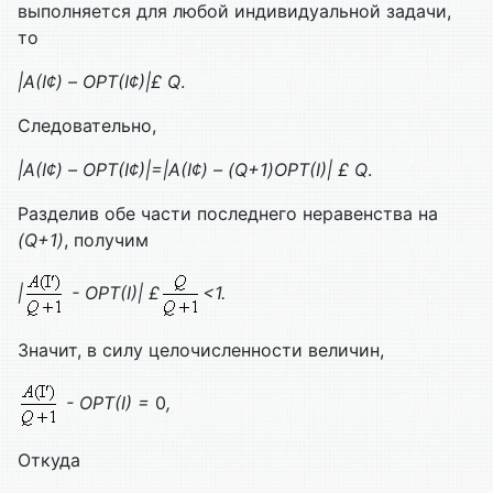
выполняется для любой индивидуальной задачи,
то
|А(
I
¢
) –
OPT
(
I
¢
)|
£
Q
.
Следовательно,
|А(I
¢
) – OPT(I
¢
)|=|А(I
¢
) – (Q+1)OPT(I)|
£
Q
.
Разделив обе части последнего неравенства на
(
Q
+1)
, получим
|
-
OPT
(
I
)|
£
<1.
Значит, в силу целочисленности величин,
- OPT(I) =
0
,
Откуда