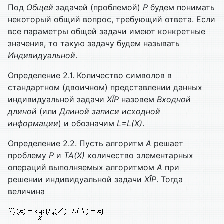
Под
Общей
задачей (проблемой)
P
будем понимать
некоторый общий вопрос, требующий ответа. Если
все параметры общей задачи имеют конкретные
значения, то такую задачу будем называть
Индивидуальной
.
Определение 2.1.
Количество символов в
стандартном (двоичном) представлении данных
индивидуальной задачи
X
Î
P
назовем
Входной
длиной
(или
Длиной записи исходной
информации
) и обозначим
L
=
L
(
X
)
.
Определение 2.2.
Пусть алгоритм
A
решает
проблему
P
и
T
A
(
X
)
количество элементарных
операций выполняемых алгоритмом
A
при
решении индивидуальной задачи
X
Î
P
. Тогда
величина