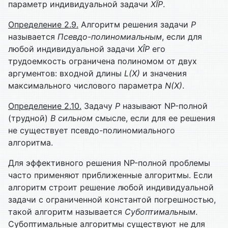
параметр индивидуальной задачи
X
Î
P
.
Определение 2.9.
Алгоритм решения задачи
P
называется
Псевдо-полиномиальным
, если для
любой индивидуальной задачи
X
Î
P
его
трудоемкость ограничена полиномом от двух
аргументов: входной длины
L
(
X
)
и значения
максимального числового параметра
N
(
X
)
.
Определение 2.10.
Задачу
P
называют NP-полной
(трудной)
В сильном
смысле, если для ее решения
не существует псевдо-полиномиального
алгоритма.
Для эффективного решения NP-полной проблемы
часто применяют приближенные алгоритмы. Если
алгоритм строит решение любой индивидуальной
задачи с ограниченной константой погрешностью,
такой алгоритм называется
Субоптимальным
.
Субоптимальные алгоритмы существуют не для