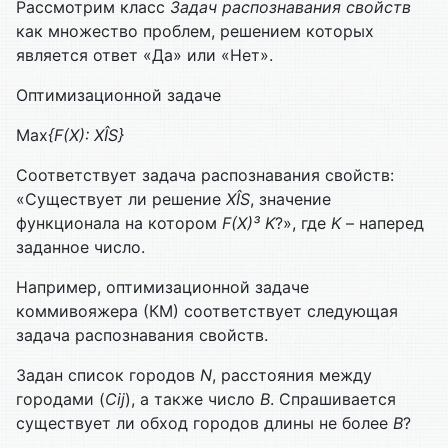
Рассмотрим класс
Задач распознавания свойств
как множество проблем, решением которых
является ответ «Да» или «Нет».
Оптимизационной задаче
Max
{
F
(
X
):
X
Î
S
}
Соответствует задача распознавания свойств:
«Существует ли решение
X
Î
S
, значение
функционала на котором
F
(
X
)
³
K
?», где
K
– наперед
заданное число.
Например, оптимизационной задаче
коммивояжера (КМ) соответствует следующая
задача распознавания свойств.
Задан список городов
N
, расстояния между
городами (
Cij
), а также число
B
. Спрашивается
существует ли обход городов длины не более
B
?