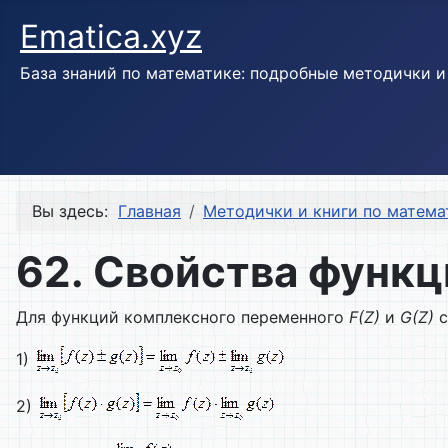
Ematica.xyz
База знаний по математике: подробные методички 
Вы здесь:
Главная
Методички и книги по матема
62. Свойства функ
Для функций комплексного переменного
F
(
Z
)
и
G
(
Z
)
с
1)
2)