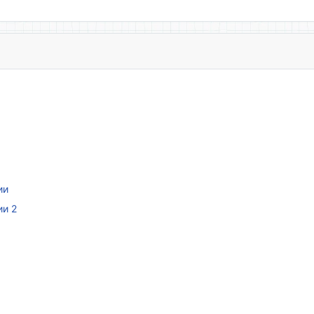
ии
ии 2