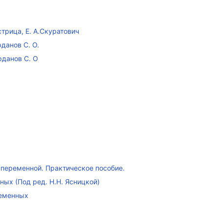
стрица, Е. А.Скуратович
данов С. О.
рданов С. О
переменной. Практическое пособие.
ых (Под ред. Н.Н. Ясницкой)
ременных