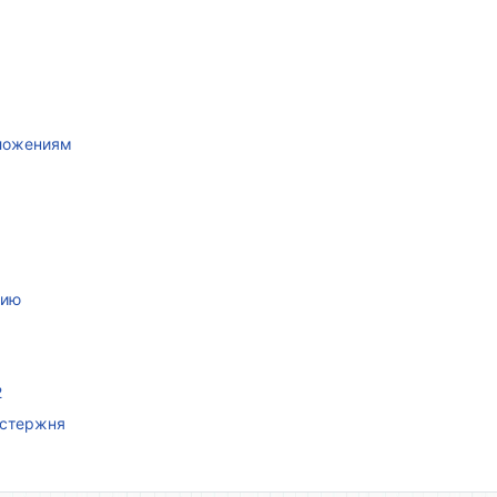
иложениям
нию
2
 стержня