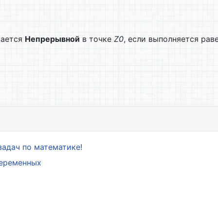
ается
Непрерывной
в точке
Z
0
, если выполняется рав
еременного
задач по математике!
переменных