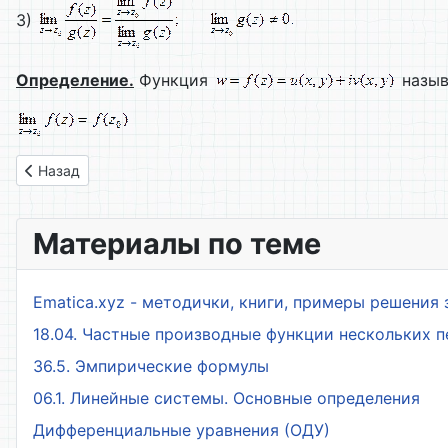
3)
Определение.
Функция
назыв
Предыдущий: 61. Элементы теории функций комплексного п
Назад
Материалы по теме
Ematica.xyz - методички, книги, примеры решения 
18.04. Частные производные функции нескольких 
36.5. Эмпирические формулы
06.1. Линейные системы. Основные определения
Дифференциальные уравнения (ОДУ)