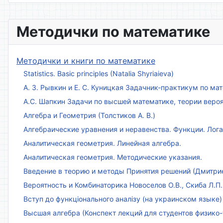
Методички по математике
Методички и книги по математике
Statistics. Basic principles (Natalia Shyriaieva)
А. З. Рывкин и Е. С. Куницкая Задачник-практикум по м
А.С. Шапкин Задачи по высшей математике, теории веро
Алгебра и Геометрия (Толстиков А. В.)
Алгебраические уравнения и неравенства. Функции. Лог
Аналитическая геометрия. Линейная алгебра.
Аналитическая геометрия. Методические указания.
Введение в теорию и методы Принятия решений (Дмитриен
Вероятность и Комбинаторика Новоселов О.В., Скиба Л.П.
Вступ до функціонального аналізу (на украинском языке)
Высшая алгебра (Конспект лекций для студентов физико-