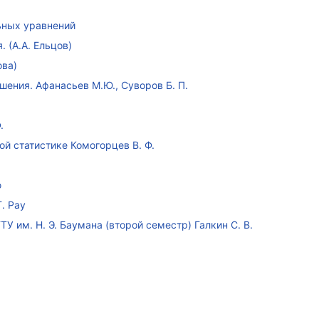
ных уравнений
 (А.А. Ельцов)
ова)
ения. Афанасьев М.Ю., Суворов Б. П.
.
ой статистике Комогорцев В. Ф.
ю
. Рау
У им. Н. Э. Баумана (второй семестр) Галкин С. В.