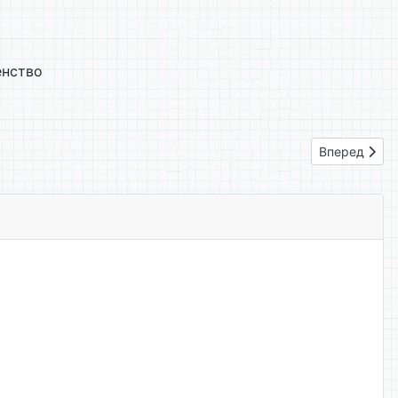
енство
Следующий: 
Вперед