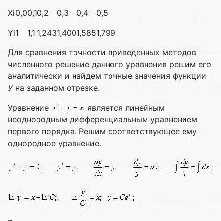
Xi
0,0
0,1
0,2
0,3
0,4
0,5
Yi
1
1,1
1,243
1,400
1,585
1,799
Для сравнения точности приведенных методов
численного решение данного уравнения решим его
аналитически и найдем точные значения функции
У
на заданном отрезке.
Уравнение
является линейным
неоднородным дифференциальным уравнением
первого порядка. Решим соответствующее ему
однородное уравнение.