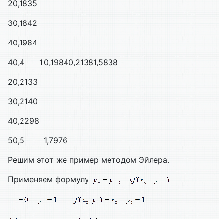
2
0,1835
3
0,1842
4
0,1984
4
0,4
1
0,1984
0,2138
1,5838
2
0,2133
3
0,2140
4
0,2298
5
0,5
1,7976
Решим этот же пример методом Эйлера.
Применяем формулу