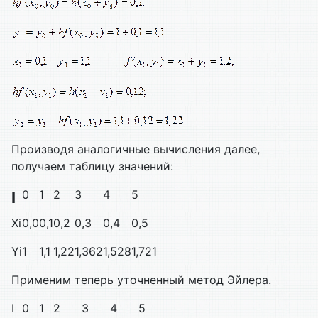
Производя аналогичные вычисления далее,
получаем таблицу значений:
0
1
2
3
4
5
I
Xi
0,0
0,1
0,2
0,3
0,4
0,5
Yi
1
1,1
1,22
1,362
1,528
1,721
Применим теперь уточненный метод Эйлера.
I
0
1
2
3
4
5