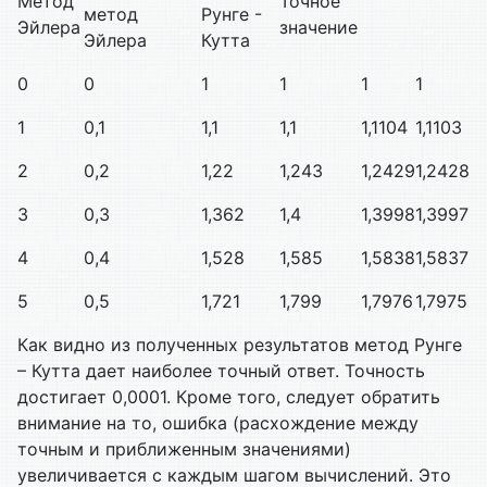
Метод
Точное
метод
Рунге -
Эйлера
значение
Эйлера
Кутта
0
0
1
1
1
1
1
0,1
1,1
1,1
1,1104
1,1103
2
0,2
1,22
1,243
1,2429
1,2428
3
0,3
1,362
1,4
1,3998
1,3997
4
0,4
1,528
1,585
1,5838
1,5837
5
0,5
1,721
1,799
1,7976
1,7975
Как видно из полученных результатов метод Рунге
– Кутта дает наиболее точный ответ. Точность
достигает 0,0001. Кроме того, следует обратить
внимание на то, ошибка (расхождение между
точным и приближенным значениями)
увеличивается с каждым шагом вычислений. Это