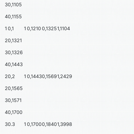
3
0,1105
4
0,1155
1
0,1
1
0,1210
0,1325
1,1104
2
0,1321
3
0,1326
4
0,1443
2
0,2
1
0,1443
0,1569
1,2429
2
0,1565
3
0,1571
4
0,1700
3
0.3
1
0,1700
0,1840
1,3998