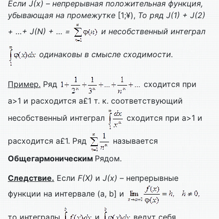
Если
J
(х) – непрерывная положительная функция,
убывающая на промежутке
[1;¥),
То ряд
J
(1) +
J
(2)
+ …+
J
(
N
) + … =
и несобственный интеграл
одинаковы в смысле сходимости.
Пример.
Ряд
сходится при
a>1 и расходится a£1 т. к. соответствующий
несобственный интеграл
сходится при a>1 и
расходится a£1. Ряд
называется
Общегармоническим
Рядом.
Следствие.
Если
F
(
X
)
и
J
(х)
– непрерывные
функции на интервале (a, b] и
то интегралы
и
ведут себя