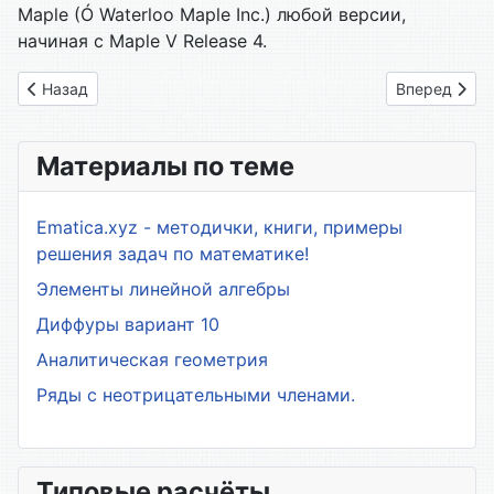
Maple (Ó Waterloo Maple Inc.) любой версии,
начиная с Maple V Release 4.
Предыдущий: 39. Признак Коши. (радикальный признак)
Следующий: 
Назад
Вперед
Материалы по теме
Ematica.xyz - методички, книги, примеры
решения задач по математике!
Элементы линейной алгебры
Диффуры вариант 10
Аналитическая геометрия
Ряды с неотрицательными членами.
Типовые расчёты