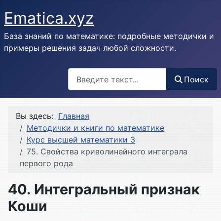
Ematica.xyz
База знаний по математике: подробные методички и
примеры решения задач любой сложности.
Поиск
Поиск
Вы здесь:
Главная
Методички и книги по математике
Курс высшей математики 3
75. Свойства криволинейного интеграла
первого рода
40. Интегральный признак
Коши