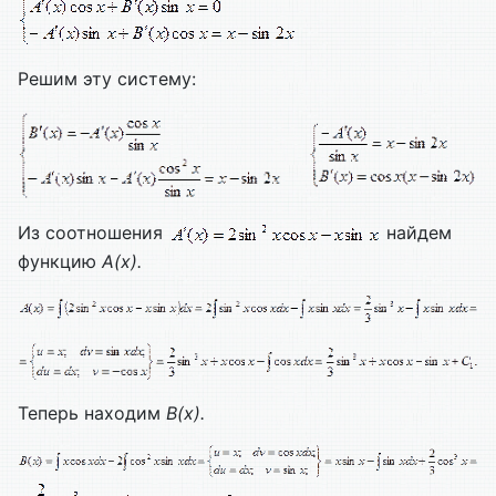
Решим эту систему:
Из соотношения
найдем
функцию
А(х).
Теперь находим
В(х).