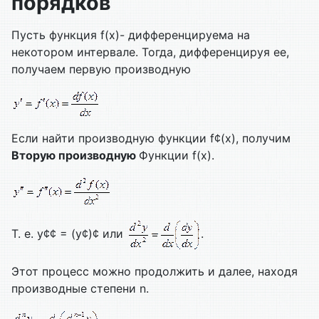
порядков
Пусть функция f(x)- дифференцируема на
некотором интервале. Тогда, дифференцируя ее,
получаем первую производную
Если найти производную функции f¢(x), получим
Вторую производную
Функции f(x).
Т. е. y¢¢ = (y¢)¢ или
.
Этот процесс можно продолжить и далее, находя
производные степени n.