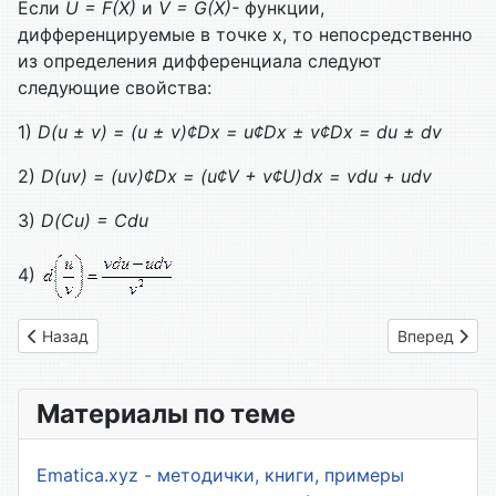
Если
U
=
F
(
X
)
и
V
=
G
(
X
)-
функции,
дифференцируемые в точке х, то непосредственно
из определения дифференциала следуют
следующие свойства:
1)
D(u
±
v) = (u
±
v)
¢
Dx = u
¢
Dx
±
v
¢
Dx = du
±
dv
2)
D(uv) = (uv)
¢
Dx = (u
¢
V + v
¢
U)dx = vdu + udv
3)
D(Cu) = Cdu
4)
Предыдущий: 10. Геометрический смысл дифференциала
Следующий: 
Назад
Вперед
Материалы по теме
Ematica.xyz - методички, книги, примеры