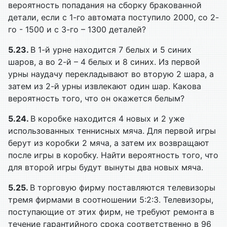
вероятность попадания на сборку бракованной
детали, если с 1-го автомата поступило 2000, со 2-
го - 1500 и с 3-го – 1300 деталей?
5.23.
В 1-й урне находится 7 белых и 5 синих
шаров, а во 2-й – 4 белых и 8 синих. Из первой
урны наудачу перекладывают во вторую 2 шара, а
затем из 2-й урны извлекают один шар. Какова
вероятность того, что он окажется белым?
5.24.
В коробке находится 4 новых и 2 уже
использованных теннисных мяча. Для первой игры
берут из коробки 2 мяча, а затем их возвращают
после игры в коробку. Найти вероятность того, что
для второй игры будут вынуты два новых мяча.
5.25.
В торговую фирму поставляются телевизоры
тремя фирмами в соотношении 5:2:3. Телевизоры,
поступающие от этих фирм, не требуют ремонта в
течение гарантийного срока соответственно в 96