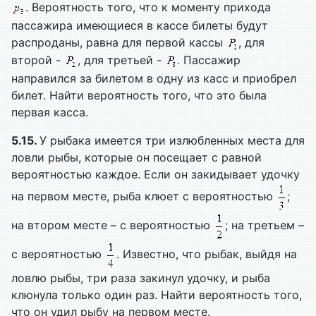
. Вероятность того, что к моменту прихода
пассажира имеющиеся в кассе билеты будут
распроданы, равна для первой кассы
, для
второй -
, для третьей -
. Пассажир
направился за билетом в одну из касс и приобрел
билет. Найти вероятность того, что это была
первая касса.
5.15.
У рыбака имеется три излюбленных места для
ловли рыбы, которые он посещает с равной
вероятностью каждое. Если он закидывает удочку
на первом месте, рыба клюет с вероятностью
;
на втором месте – с вероятностью
; на третьем –
с вероятностью
. Известно, что рыбак, выйдя на
ловлю рыбы, три раза закинул удочку, и рыба
клюнула только один раз. Найти вероятность того,
что он удил рыбу на первом месте.