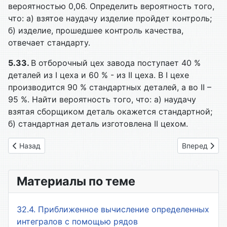
вероятностью 0,06. Определить вероятность того,
что: а) взятое наудачу изделие пройдет контроль;
б) изделие, прошедшее контроль качества,
отвечает стандарту.
5.33.
В отборочный цех завода поступает 40 %
деталей из I цеха и 60 % - из II цеха. В I цехе
производится 90 % стандартных деталей, а во II –
95 %. Найти вероятность того, что: а) наудачу
взятая сборщиком деталь окажется стандартной;
б) стандартная деталь изготовлена II цехом.
Предыдущий: 5.2. Решение задач
Следующий: 
Назад
Вперед
Материалы по теме
32.4. Приближенное вычисление определенных
интегралов с помощью рядов