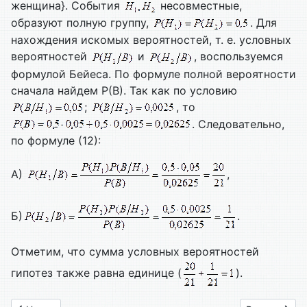
женщина}. События
несовместные,
образуют полную группу,
. Для
нахождения искомых вероятностей, т. е. условных
вероятностей
и
, воспользуемся
формулой Бейеса. По формуле полной вероятности
сначала найдем P(B). Так как по условию
;
, то
. Следовательно,
по формуле (12):
А)
,
Б)
.
Отметим, что сумма условных вероятностей
гипотез также равна единице (
).