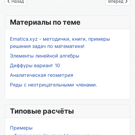
Предыдущий: 5.1. Формула полной вероятности. Формула Бе
Следующий: 
Назад
Вперед
Материалы по теме
Ematica.xyz - методички, книги, примеры
решения задач по математике!
Элементы линейной алгебры
Диффуры вариант 10
Аналитическая геометрия
Ряды с неотрицательными членами.
Типовые расчёты
Примеры