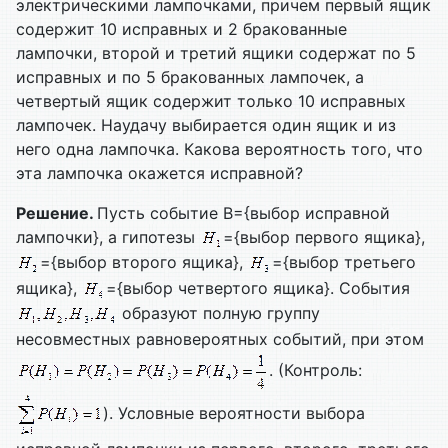
электрическими лампочками, причем первый ящик
содержит 10 исправных и 2 бракованные
лампочки, второй и третий ящики содержат по 5
исправных и по 5 бракованных лампочек, а
четвертый ящик содержит только 10 исправных
лампочек. Наудачу выбирается один ящик и из
него одна лампочка. Какова вероятность того, что
эта лампочка окажется исправной?
Решение.
Пусть событие B={выбор исправной
лампочки}, а гипотезы
={выбор первого ящика},
={выбор второго ящика},
={выбор третьего
ящика},
={выбор четвертого ящика}. События
образуют полную группу
несовместных равновероятных событий, при этом
. (Контроль:
). Условные вероятности выбора