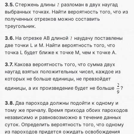
3.5.
Стержень длины
разломан в двух наугад
выбранных точках. Найти вероятность того, что из
полученных отрезков можно составить
треугольник.
3.6.
На отрезке AB длиной
наудачу поставлены
две точки L и M. Найти вероятность того, что
точка L будет ближе к точке M, чем к точке A.
3.7.
Какова вероятность того, что сумма двух
наугад взятых положительных чисел, каждое из
которых не больше единицы, не превзойдет
единицы, а их произведение будет не больше
?
3.8.
Два парохода должны подойти к одному и
тому же причалу. Время прихода обоих пароходов
независимо и равновозможно в течение данных
суток. Определить вероятность того, что одному
из пароходов придется ожидать освобождения