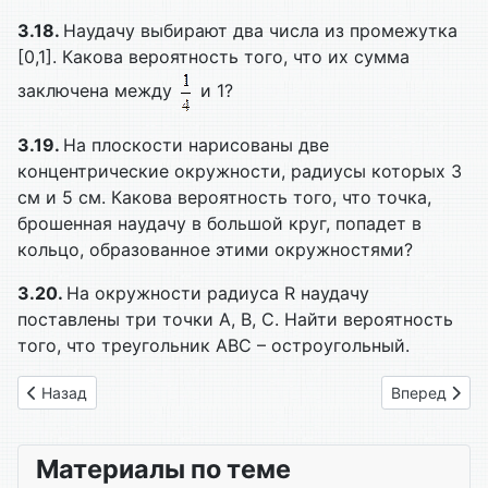
3.18.
Наудачу выбирают два числа из промежутка
[0,1]. Какова вероятность того, что их сумма
заключена между
и 1?
3.19.
На плоскости нарисованы две
концентрические окружности, радиусы которых 3
см и 5 см. Какова вероятность того, что точка,
брошенная наудачу в большой круг, попадет в
кольцо, образованное этими окружностями?
3.20.
На окружности радиуса R наудачу
поставлены три точки A, B, C. Найти вероятность
того, что треугольник ABC – остроугольный.
Предыдущий: 3.2. Решение задач
Следующий: 
Назад
Вперед
Материалы по теме