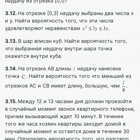
наудачу из отрезка [0,1]?
3.12.
На отрезке [0,3] наудачу выбраны два числа x
и y. Найти вероятность того, что эти числа
удовлетворяют неравенствам
.
3.13.
В шар вписан куб. Найти вероятность того,
что выбранная наудачу внутри шара точка
окажется внутри куба.
3.14.
На отрезке AB длины
наудачу нанесена
точка
. Найти вероятность того что меньший из
отрезков AC и CB имеет длину, большую, чем
.
3.15.
Между 12 и 13 часами дня должен произойти
в случайный момент звонок квартирного телефона,
причем вызывающий ждет 10 минут. В течение
того же часа хозяин квартиры заходит домой в
случайный момент и остается дома в течение 30
мин. Определить вероятность того, что разговор