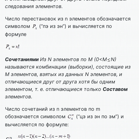
следования элементов.
Число перестановок из n элементов обозначается
символом
(“пэ из эн”) и вычисляется по
формуле
Сочетаниями
Из
N
элементов по
M
(0<
M
N
)
называются комбинации (выборки), состоящие из
M
элементов, взятых из данных
N
элементов, и
отличающиеся друг от друга хотя бы одним
элементом, т. е. отличающиеся только
Составом
элементов.
Число сочетаний из n элементов по m
обозначается символом
(“цэ из эн по эм”) и
вычисляется по формуле: