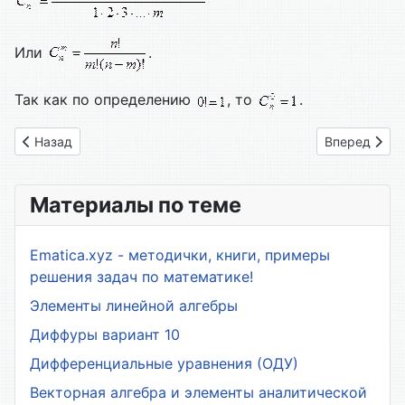
Или
.
Так как по определению
, то
.
Предыдущий: 2.1. Аксиоматическое определение вероятност
Следующий: 
Назад
Вперед
Материалы по теме
Ematica.xyz - методички, книги, примеры
решения задач по математике!
Элементы линейной алгебры
Диффуры вариант 10
Дифференциальные уравнения (ОДУ)
Векторная алгебра и элементы аналитической