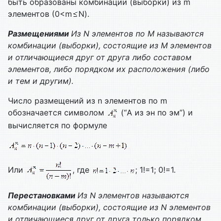
быть образованы комбинации (выборки) из m
элементов (0<m
N).
Размещениями
Из
N
элементов по
M
называются
комбинации (выборки), состоящие из
M
элементов
и отличающиеся друг от друга либо составом
элементов, либо порядком их расположения (либо
и тем и другим).
Число размещений из n элементов по m
обозначается символом
(“A из эн по эм”) и
вычисляется по формуле
Или
, где
; 1!=1; 0!=1.
Перестановками
Из
N
элементов называются
комбинации (выборки), состоящие из
N
элементов
и отличающиеся друг от друга только порядком